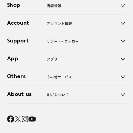
メガネ
Shop
店舗情報
サングラス
レンズ
店舗
コンタクトレンズ
Account
アカウント情報
オンラインショップ
老眼鏡
キッズ
マイページ／ログイン
Support
アクセサリー
サポート・フォロー
ログアウト
LINE公式アカウント
お知らせ
App
アプリ
よくあるご質問
ご利用ガイド
JINSアプリ
お問い合わせ
Others
その他サービス
3D WEB試着
About us
JINSについて
レンズ交換
オンラインギフト
Magnify Life
価格案内
会社概要
採用情報
法人のお客様