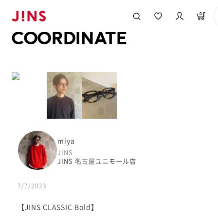
メガネのJINS TOP
JINS MEGANE STYLE
COORDINATE
0
COORDINATE
miya
JINS
JINS 名古屋ユニモール店
7/7/2023
【JINS CLASSIC Bold】