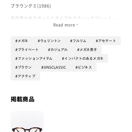
ブラウンデミ(1986)
存在感のあるボールドタイプのクラシックフレーム。
Read more
ウェリントンタイプのフロントデザインが
スマートな印象を演出しつつ、他と差がつく1本です♪
メガネ
ウェリントン
フルリム
アセテート
オンでもオフでも使えます◎
プライベート
カジュアル
メガネ男子
ファッションアイテム
インパクトのあるメガネ
ブラウン
JINSCLASSIC
ビジネス
アクティブ
掲載商品