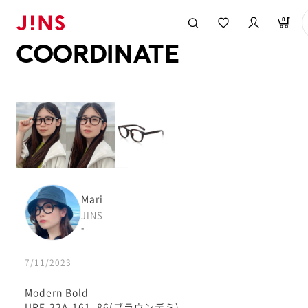
メガネのJINS TOP
JINS MEGANE STYLE
COORDINATE
0
COORDINATE
Mari
JINS
-
7/11/2023
Modern Bold
URF-22A-161_86(ブラウンデミ)