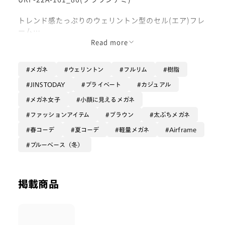
トレンド感たっぷりのウェリントン型のセル(エア)フレ
ーム
Read more
軽量樹脂素材のウェリントン眼鏡です！
流行りのゴツめフレームは、一本投入するだけで装いを
メガネ
ウェリントン
フルリム
樹脂
よりオシャレに仕上げてくれます！
日本人のお顔に馴染みやすい形でユニセックス仕様なの
JINSTODAY
プライベート
カジュアル
で、ご自身で使うのも、大切な人とお揃いで使うのも◎
メガネ女子
小顔に見えるメガネ
レンズはフレームとバイカラーになる【ライトカラー/
ファッションアイテム
ブラウン
太ぶちメガネ
ライトブルーorライトラベンダー】が華やかな仕上がり
春コーデ
夏コーデ
軽量メガネ
Airframe
になってオススメです！
ブルーベース（冬）
ぜひお試しくださいませ！
#PD58 #丸顔 #PCウィンター
掲載商品