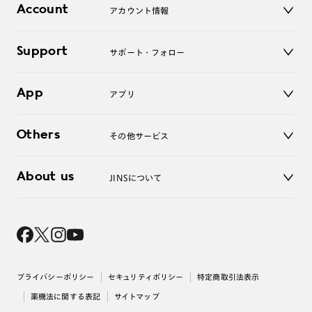
コンタクトレンズ
Account
アカウント情報
オンラインショップ
老眼鏡
キッズ
マイページ／ログイン
Support
アクセサリー
サポート・フォロー
ログアウト
LINE公式アカウント
お知らせ
App
アプリ
よくあるご質問
ご利用ガイド
JINSアプリ
お問い合わせ
Others
その他サービス
3D WEB試着
About us
JINSについて
レンズ交換
オンラインギフト
Magnify Life
価格案内
会社概要
採用情報
法人のお客様
出店について
プライバシーポリシー
セキュリティポリシー
特定商取引法表示
薬機法に関する表記
サイトマップ