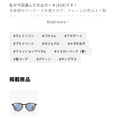
私が今回選んだのはカーキ(428)です！
全身緑のワンピースを着たので、フレームの色はよく馴
染み、レンズの色がアクセントになるようなコーデにな
りました😎
Read more
レンズは、目が隠れるか隠れないかくらいの濃さで、ち
ウェリントン
フルリム
アセテート
ょっと濃いめのサングラスお探しの方にいかがかなとい
う色です！
プライベート
カジュアル
メガネ女子
フレームは金属パーツが使われているのでカジュアルさ
ファッションアイテム
イエローベース（春）
の中に上品さをまとっています！
夏コーデ
グリーン
サングラス
最近眩しさが気になっている方は買っていただければす
ぐ使っていただける商品ですのでぜひご購入ください😊
掲載商品
サングラス掛けたことないけど……って方でも手に取っ
て試してもらえば気に入る1本が見つかるようなカラー
ラインナップになっているので是非店頭で試して見てく
ださい☀️