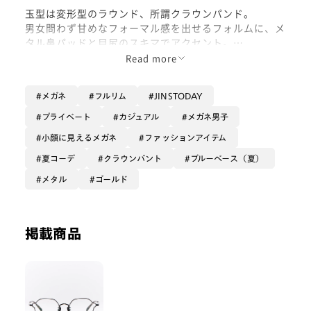
玉型は変形型のラウンド、所謂クラウンパンド。
男女問わず甘めなフォーマル感を出せるフォルムに、メ
タル鼻パッドと目尻のスキマでアクセント。
チープになりすぎない太さで、JINSのクオリティを再
Read more
更新できているアイウェア。
メガネ
フルリム
JINSTODAY
流行のセンターパートバンクに合わせ顔にひとつひねり
を入れる。
プライベート
カジュアル
メガネ男子
カラーを入れても素敵でしょう。
小顔に見えるメガネ
ファッションアイテム
3色のうちゴールドとブラックがお気に入りです。
夏コーデ
クラウンパント
ブルーベース（夏）
数年は飽きが来ずに使えそうです。
メタル
ゴールド
掲載商品