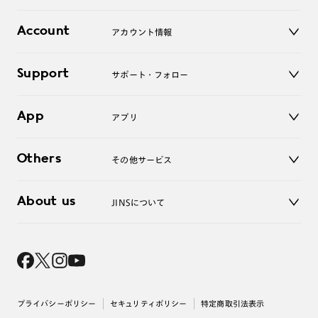
レンズ
店舗
コンタクトレンズ
Account
アカウント情報
オンラインショップ
老眼鏡
キッズ
マイページ／ログイン
Support
アクセサリー
サポート・フォロー
ログアウト
LINE公式アカウント
お知らせ
App
アプリ
よくあるご質問
ご利用ガイド
JINSアプリ
お問い合わせ
Others
その他サービス
3D WEB試着
About us
JINSについて
レンズ交換
オンラインギフト
Magnify Life
価格案内
会社概要
採用情報
法人のお客様
出店について
プライバシーポリシー
セキュリティポリシー
特定商取引法表示