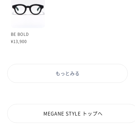
フロントが他に類を見ない程厚みがあるので、度数が強
くてレンズの厚みを目立たせたくない方にもオススメで
す！
受注可能な範囲なら、十中八九はみ出ないです！
BE BOLD
レンズは薄めのカラーレンズ【ライトカラー/ライトブ
¥13,900
ルーorライトアッシュ】や【無敵コーティング】が合い
そうです◎
ぜひお試しくださいませ！
#PD58 #丸顔 #PCウィンター
もっとみる
MEGANE STYLE トップへ