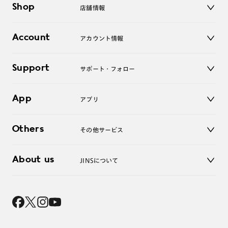
Shop
店舗情報
サングラス
レンズ
店舗
コンタクトレンズ
Account
アカウント情報
オンラインショップ
老眼鏡
キッズ
マイページ／ログイン
Support
アクセサリー
サポート・フォロー
ログアウト
LINE公式アカウント
お知らせ
App
アプリ
よくあるご質問
ご利用ガイド
JINSアプリ
お問い合わせ
Others
その他サービス
3D WEB試着
About us
JINSについて
レンズ交換
オンラインギフト
Magnify Life
価格案内
会社概要
採用情報
法人のお客様