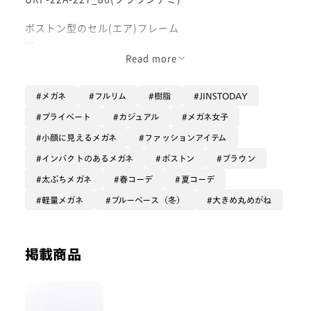
ボストン型のセル(エア)フレーム
ユニークな極太が魅力のBE BOLDシリーズが発売で
Read more
す！
重厚感のある見た目ですが、素材は軽量樹脂TR90なの
メガネ
フルリム
樹脂
JINSTODAY
で見た目に反して軽いです！
プライベート
カジュアル
メガネ女子
バネ丁番採用である程度頭の幅に合わせて動くため、安
小顔に見えるメガネ
ファッションアイテム
定したホールド感とリラックスしたかけ心地が両立して
います。
インパクトのあるメガネ
ボストン
ブラウン
鼻パッドが一体型で動かないので歪む要素が少ないのも
太ぶちメガネ
春コーデ
夏コーデ
魅力的。
軽量メガネ
ブルーベース（冬）
大きめ丸めがね
JINSのメガネでは7枚仕様の丁番はあまり見ないので、
ゴツかっこいいですね！
掲載商品
着用画像は透け感あるべっ甲カラー。
伊達メガネ感たっぷりでコーディネートのワンポイント
に最適◎