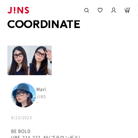
メガネのJINS TOP
JINS MEGANE STYLE
COORDINATE
0
COORDINATE
Mari
JINS
-
8/23/2023
BE BOLD
URF-22A-227_86(ブラウンデミ)