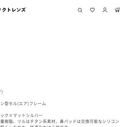
タクトレンズ
0
ク)
ン型セル(エア)フレーム
ラック×マットシルバー
軽量樹脂、ツルはチタン系素材、鼻パッドは交換可能なシリコン
、軽くしなやか、快適なかけ心地です。