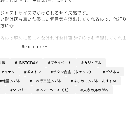
はジャストサイズでかけられるサイズ感です。
丸い形は落ち着いた優しい雰囲気を演出してくれるので、流行り
い方に◎
いるので服装に厳しくなければお仕事や学校でも活躍してくれま
Read more
群です！
眼鏡を使う方向けに、レンズを拭きあげる際の傷を付きにくく、
樹脂
JINSTODAY
プライベート
カジュアル
かつ、より低反射になった【無敵コーティングレンズ】がおすす
ンアイテム
ボストン
チタン合金（βチタン）
ビジネス
軽量メガネ
これぞ王道メガネ
はじめてメガネにおすすめ
デ
シルバー
ブルーベース（冬）
大きめ丸めがね
ー