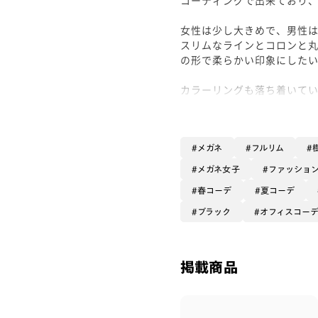
女性は少し大きめで、男性
スリムなラインとコロンと
の形で柔らかい印象にした
カラーリングも落ち着いて
す！
シャツ系の装いとも相性抜
オプションレンズは、毎日
メガネ
フルリム
静電気も軽減してくれて、
メガネ女子
ファッショ
めです！
春コーデ
夏コーデ
ぜひお試しくださいませ！
ブラック
オフィスコー
#PD58 #丸顔 #PCウィンタ
掲載商品