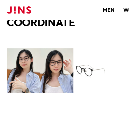
メガネのJINS TOP
JINS MEGANE STYLE
COORDINATE
MEN
W
COORDINATE