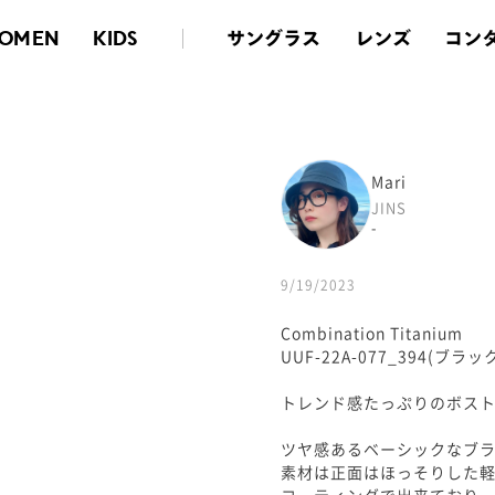
サングラス
レンズ
コン
OMEN
KIDS
Mari
JINS
-
9/19/2023
Combination Titanium
UUF-22A-077_394(ブラッ
トレンド感たっぷりのボスト
ツヤ感あるベーシックなブ
素材は正面はほっそりした
コーティングで出来ており