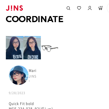
メガネのJINS TOP
JINS MEGANE STYLE
COORDINATE
0
COORDINATE
Mari
JINS
-
9/28/2023
Quick Fit bold
MGF-23A-028_92(グレー)