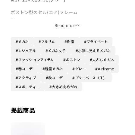
ボストン型のセル(エア)フレーム
大人気、耳元が自在に調整可能なクイックフィットシリ
Read more
ーズから太ぶちラインナップが登場です！
メガネ
フルリム
樹脂
プライベート
軽量樹脂製×ラバー鼻パッドの快適さはそのまま、より
ファッショナブルにかけられます。
カジュアル
メガネ女子
小顔に見えるメガネ
ゴツめメガネで落ちにくいものをお探しの方にオススメ
ファッションアイテム
ボストン
太ぶちメガネ
です◎
春コーデ
軽量メガネ
グレー
Airframe
着用画像はトレンドのグレー。
アクティブ
秋コーデ
ブルーベース（冬）
透け感があるので、軽やかな印象でかけられます！
スポーティー
大きめ丸めがね
形も丸い玉型で柔らかい雰囲気になれます◎
レンズは毎日の使用でもレンズ傷が付きにくい【無敵コ
ーティング】カスタムが人気です。
掲載商品
低反射でギラつきを抑えてくれるので、裸眼に近い視界
で快適に過ごせます！
ぜひお試しくださいませ！