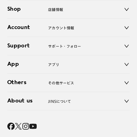
メガネ
Shop
店舗情報
サングラス
レンズ
店舗
コンタクトレンズ
Account
アカウント情報
オンラインショップ
老眼鏡
キッズ
マイページ／ログイン
Support
アクセサリー
サポート・フォロー
ログアウト
LINE公式アカウント
お知らせ
App
アプリ
よくあるご質問
ご利用ガイド
JINSアプリ
お問い合わせ
Others
その他サービス
3D WEB試着
About us
JINSについて
レンズ交換
オンラインギフト
Magnify Life
価格案内
会社概要
採用情報
法人のお客様