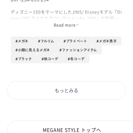
ディズニー100をテーマにしたJINS/ Disneyモデル「Di
sney 100 アイウエアコレクションby JINS」が登場で
す！！！
Read more
幅広い年代の方々に楽しんでいただけるよう、日常使い
しやすい自然なデザインを大切に、キャラクターそれぞ
メガネ
フルリム
プライベート
メガネ男子
れの世界観や個性をディテールで忠実に表現しました。
小顔に見えるメガネ
ファッションアイテム
丸い耳をイメージしたテンプルエンドと内側にはミッキ
ブラック
秋コーデ
冬コーデ
ーマウスがプリントされています！
オプションは【カラーレンズ】がオススメです。さまざ
まカラーがあるのでぜひ！
もっとみる
MEGANE STYLE トップへ