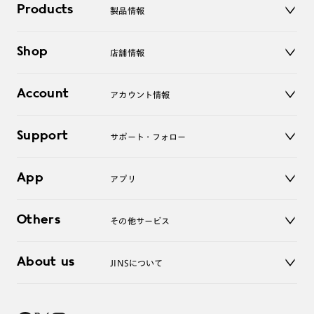
Products
製品情報
メガネ
Shop
店舗情報
サングラス
レンズ
店舗
コンタクトレンズ
Account
アカウント情報
オンラインショップ
老眼鏡
キッズ
マイページ／ログイン
Support
アクセサリー
サポート・フォロー
ログアウト
LINE公式アカウント
お知らせ
App
アプリ
よくあるご質問
ご利用ガイド
JINSアプリ
お問い合わせ
Others
その他サービス
3D WEB試着
About us
JINSについて
レンズ交換
オンラインギフト
Magnify Life
価格案内
会社概要