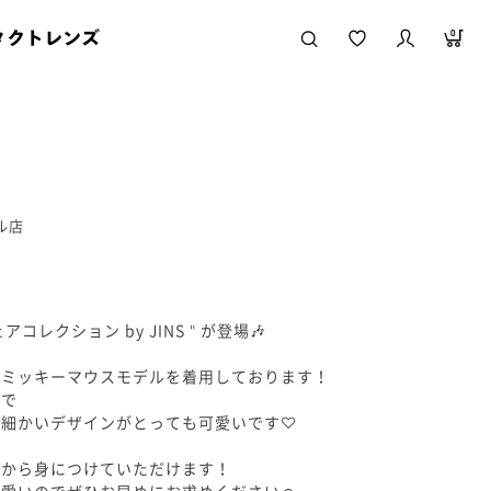
タクトレンズ
0
ル店
ェアコレクション by JINS " が登場🎶
のミッキーマウスモデルを着用しております！
型で
の細かいデザインがとっても可愛いです♡
段から身につけていただけます！
愛いのでぜひお早めにお求めください☺️