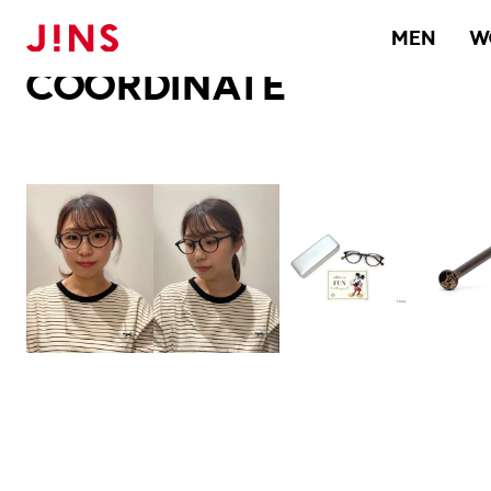
メガネのJINS TOP
JINS MEGANE STYLE
COORDINATE
MEN
W
COORDINATE