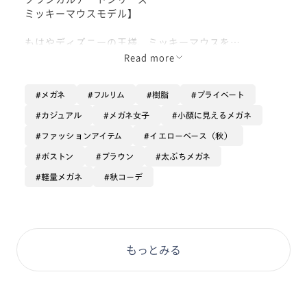
ミッキーマウスモデル】
もはやディズニーの王様、ミッキーマウスを
イメージしたフレームです！
Read more
メガネ
フルリム
樹脂
プライベート
テンプルエンドはミッキーの丸い耳の形や
内側にミッキーのイラストが施されています✨🐭
カジュアル
メガネ女子
小顔に見えるメガネ
ファッションアイテム
イエローベース（秋）
カラー展開が黒とブラウンの中で
こちらのブラウンカラーはテンプのカラーが
ボストン
ブラウン
太ぶちメガネ
ゴールドのデザインになっており、
軽量メガネ
秋コーデ
コーディネートのアクセントになります😊
周りと差をつけられるデザイン性の
高いフレームです☺️
もっとみる
ぜひお試し下さい︎^_^