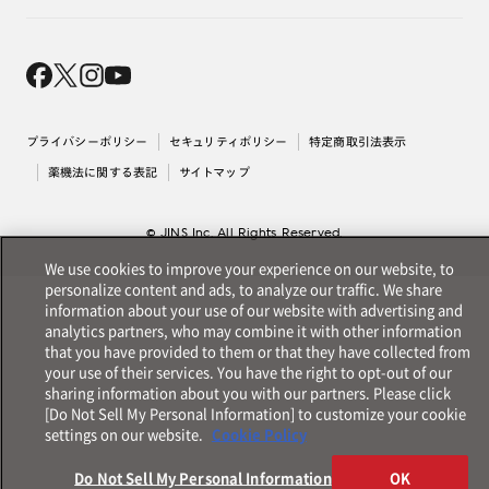
オンラインギフト
Magnify Life
価格案内
会社概要
採用情報
法人のお客様
出店について
プライバシーポリシー
セキュリティポリシー
特定商取引法表示
薬機法に関する表記
サイトマップ
© JINS Inc. All Rights Reserved.
We use cookies to improve your experience on our website, to
personalize content and ads, to analyze our traffic. We share
information about your use of our website with advertising and
analytics partners, who may combine it with other information
that you have provided to them or that they have collected from
your use of their services. You have the right to opt-out of our
sharing information about you with our partners. Please click
[Do Not Sell My Personal Information] to customize your cookie
settings on our website.
Cookie Policy
Do Not Sell My Personal Information
OK