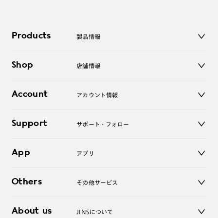
Products
製品情報
メガネ
Shop
店舗情報
サングラス
レンズ
店舗
コンタクトレンズ
Account
アカウント情報
オンラインショップ
老眼鏡
キッズ
マイページ／ログイン
Support
アクセサリー
サポート・フォロー
ログアウト
LINE公式アカウント
お知らせ
App
アプリ
よくあるご質問
ご利用ガイド
JINSアプリ
お問い合わせ
Others
その他サービス
3D WEB試着
About us
JINSについて
レンズ交換