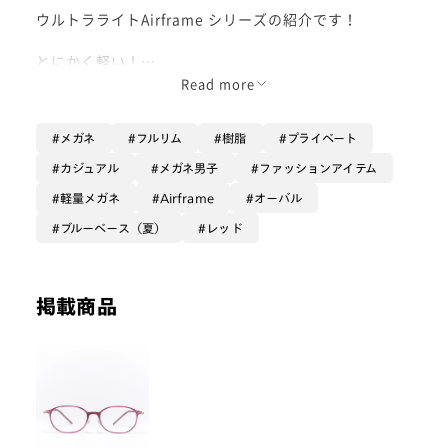
ウルトラライトAirframe シリーズの紹介です！
とにかく軽い！
とてもかけ心地の良い一本です！
Read more
デザインはシンプルで、様々なシーンで活躍してくれま
メガネ
フルリム
樹脂
プライベート
す！
普段用にも仕事用にも是非ご着用いただきたい
カジュアル
メガネ男子
ファッションアイテム
フレームです🥸
軽量メガネ
Airframe
オーバル
オーバルタイプのフレームが好きな方、
ブルーベース（夏）
レッド
軽いフレームをお探しの方にオススメです！
是非お買い求め下さい！
掲載商品
- Waka -