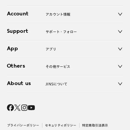
レンズ
店舗
コンタクトレンズ
Account
アカウント情報
オンラインショップ
老眼鏡
キッズ
マイページ／ログイン
Support
アクセサリー
サポート・フォロー
ログアウト
LINE公式アカウント
お知らせ
App
アプリ
よくあるご質問
ご利用ガイド
JINSアプリ
お問い合わせ
Others
その他サービス
3D WEB試着
About us
JINSについて
レンズ交換
オンラインギフト
Magnify Life
価格案内
会社概要
採用情報
法人のお客様
出店について
プライバシーポリシー
セキュリティポリシー
特定商取引法表示