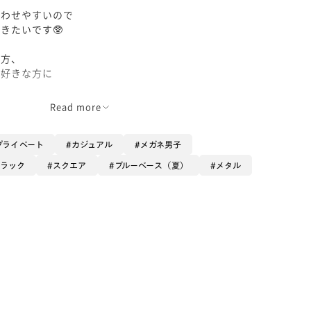
合わせやすいので
きたいです🥸
な方、
が好きな方に
Read more
プライベート
カジュアル
メガネ男子
ブラック
スクエア
ブルーベース（夏）
メタル