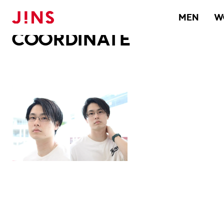
メガネのJINS TOP
JINS MEGANE STYLE
COORDINATE
MEN
W
COORDINATE