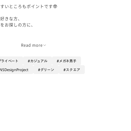
すいところもポイントです🥸
が好きな方、
ネをお探しの方に、
Read more
プライベート
カジュアル
メガネ男子
INSDesignProject
グリーン
スクエア