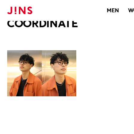
メガネのJINS TOP
JINS MEGANE STYLE
COORDINATE
MEN
W
COORDINATE