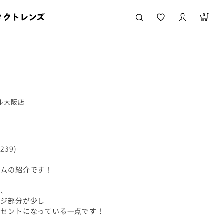
タクトレンズ
0
ール大阪店
39)
ームの紹介です！
で、
ッジ部分が少し
クセントになっている一点です！