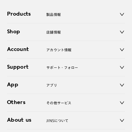
Products
製品情報
メガネ
Shop
店舗情報
サングラス
レンズ
店舗
コンタクトレンズ
Account
アカウント情報
オンラインショップ
老眼鏡
キッズ
マイページ／ログイン
Support
アクセサリー
サポート・フォロー
ログアウト
LINE公式アカウント
お知らせ
App
アプリ
よくあるご質問
ご利用ガイド
JINSアプリ
お問い合わせ
Others
その他サービス
3D WEB試着
About us
JINSについて
レンズ交換
オンラインギフト