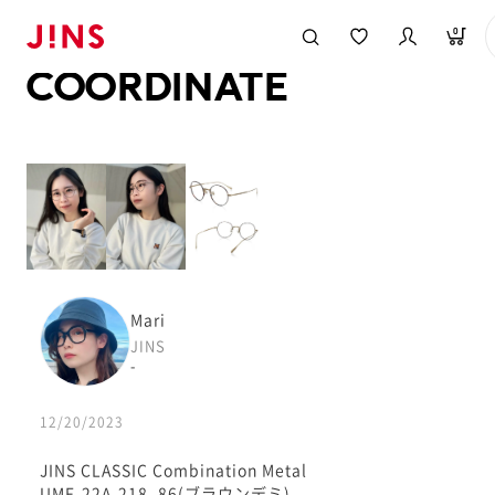
メガネのJINS TOP
JINS MEGANE STYLE
COORDINATE
0
COORDINATE
Mari
JINS
-
12/20/2023
JINS CLASSIC Combination Metal
UMF-22A-218_86(ブラウンデミ)