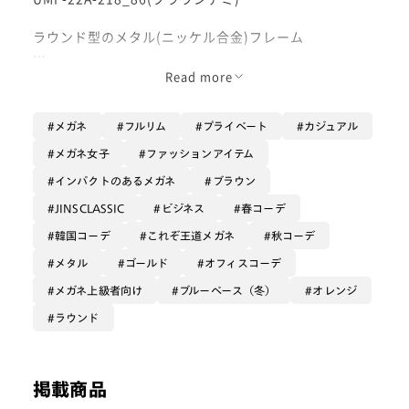
ラウンド型のメタル(ニッケル合金)フレーム
クラシカルなスタイルで人気のJINS CLASSICシリー
Read more
ズ。
こちらは真ん丸なフォルムが素敵な品番です。
メガネ
フルリム
プライベート
カジュアル
柔らかなアンティークゴールド×オレンジブラウンデミ
メガネ女子
ファッションアイテム
柄の色合いも相まって、
インパクトのあるメガネ
ブラウン
落ち着いた穏やかな印象を演出してくれます。
JINSCLASSIC
ビジネス
春コーデ
また、ほっそりしたお顔に馴染みやすい造りなので、シ
韓国コーデ
これぞ王道メガネ
秋コーデ
ーン問わずかけていただけます。
メタル
ゴールド
オフィスコーデ
シンプルすぎないオシャレなフレームをお探しの方にオ
メガネ上級者向け
ブルーベース（冬）
オレンジ
ススメです◎
ラウンド
レンズは拭き傷に強い【無敵コーティング】や、
フレームが薄いので厚みが目立ちにくく視界の歪みも抑
えてくれる【極薄レンズ】カスタムが人気です！
掲載商品