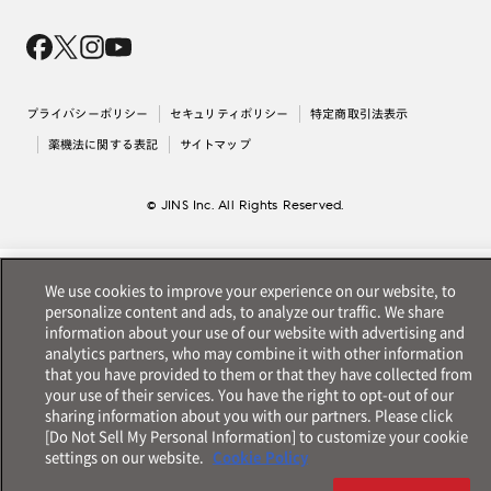
Magnify Life
価格案内
会社概要
採用情報
法人のお客様
出店について
プライバシーポリシー
セキュリティポリシー
特定商取引法表示
薬機法に関する表記
サイトマップ
© JINS Inc. All Rights Reserved.
We use cookies to improve your experience on our website, to
personalize content and ads, to analyze our traffic. We share
information about your use of our website with advertising and
analytics partners, who may combine it with other information
that you have provided to them or that they have collected from
your use of their services. You have the right to opt-out of our
sharing information about you with our partners. Please click
[Do Not Sell My Personal Information] to customize your cookie
settings on our website.
Cookie Policy