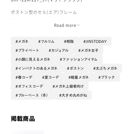
ボストン型のセル(エア)フレーム
ユニークな極太が魅力のBE BOLDシリーズが発売で
Read more
す！
重厚感のある見た目ですが、素材は軽量樹脂TR90なの
メガネ
フルリム
樹脂
JINSTODAY
で見た目に反して軽いです！
プライベート
カジュアル
メガネ女子
バネ丁番採用である程度頭の幅に合わせて動くため、安
小顔に見えるメガネ
ファッションアイテム
定したホールド感とリラックスしたかけ心地が両立して
います。
インパクトのあるメガネ
ボストン
太ぶちメガネ
鼻パッドが一体型で動かないので歪む要素が少ないのも
春コーデ
夏コーデ
軽量メガネ
ブラック
魅力的。
オフィスコーデ
メガネ上級者向け
JINSのメガネでは7枚仕様の丁番はあまり見ないので、
ブルーベース（冬）
大きめ丸めがね
ゴツかっこいいですね！
着用画像は落ち着いたマットな質感の黒縁。
掲載商品
クールな雰囲気を出したい方に◎
フロントが他に類を見ない程厚みがあるので、度数が強