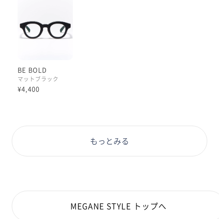
くてレンズの厚みを目立たせたくない方にもオススメで
す！
受注可能な範囲なら、十中八九はみ出ないです！
レンズはカラーレンズ【ミディアムカラー/ミディアム
ネイビーorミディアムカーキ】や【無敵コーティング】
が合いそうです◎
BE BOLD
マットブラック
ぜひお試しくださいませ！
¥4,400
#PD58 #丸顔 #PCウィンター
もっとみる
MEGANE STYLE トップへ