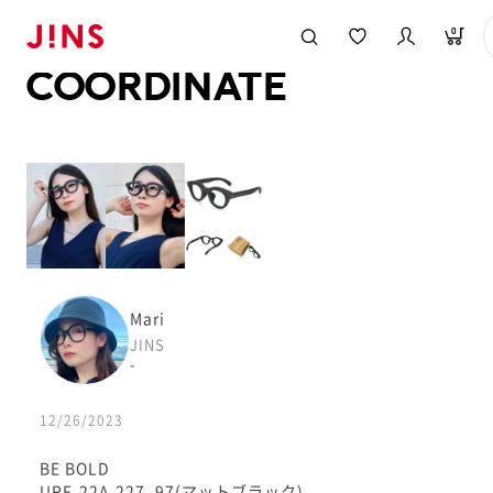
メガネのJINS TOP
JINS MEGANE STYLE
COORDINATE
0
COORDINATE
Mari
JINS
-
12/26/2023
BE BOLD
URF-22A-227_97(マットブラック)