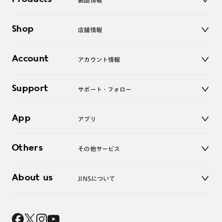
製品情報
メガネ
Shop
店舗情報
サングラス
レンズ
店舗
コンタクトレンズ
Account
アカウント情報
オンラインショップ
老眼鏡
キッズ
マイページ／ログイン
Support
アクセサリー
サポート・フォロー
ログアウト
LINE公式アカウント
お知らせ
App
アプリ
よくあるご質問
ご利用ガイド
JINSアプリ
お問い合わせ
Others
その他サービス
3D WEB試着
About us
JINSについて
レンズ交換
オンラインギフト
Magnify Life
価格案内
会社概要
採用情報