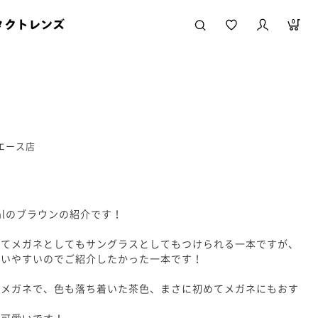
タクトレンズ
0
急エース店
metalのブラウンの紹介です！
れてメガネとしてもサングラスとしてもつけられる一本ですが、
使いやすいのでご紹介したかった一本です！
のメガネで、色も落ち着いた茶色、まさに初めてメガネにもおす
も可愛いです！