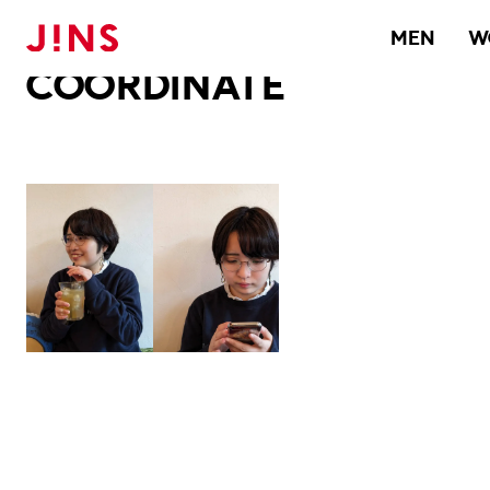
メガネのJINS TOP
JINS MEGANE STYLE
COORDINATE
MEN
W
COORDINATE