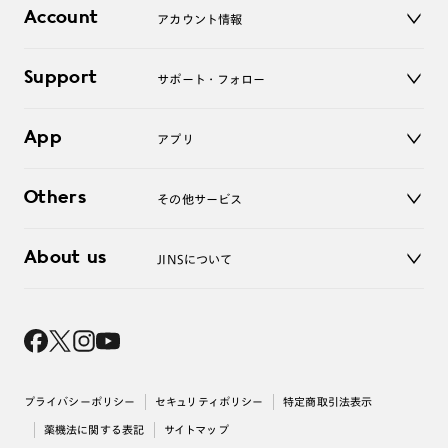
店舗
コンタクトレンズ
Account
アカウント情報
オンラインショップ
老眼鏡
キッズ
マイページ／ログイン
Support
アクセサリー
サポート・フォロー
ログアウト
LINE公式アカウント
お知らせ
App
アプリ
よくあるご質問
ご利用ガイド
JINSアプリ
お問い合わせ
Others
その他サービス
3D WEB試着
About us
JINSについて
レンズ交換
オンラインギフト
Magnify Life
価格案内
会社概要
採用情報
法人のお客様
出店について
プライバシーポリシー
セキュリティポリシー
特定商取引法表示
薬機法に関する表記
サイトマップ