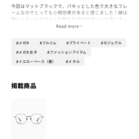
今回はマットブラックで、パキッとした色で大きなフレ
ームなのでとっても小顔効果があると感じました！線は
細いメタルなのでどんな時でもかけやすいとも感じまし
た！
Read more
すごいシンプルなのに、レンズの厚みが気になりにくい
メガネ
フルリム
プライベート
カジュアル
ように工夫されているので、少し度数高めの人でもチャ
レンジして見てほしい商品です！
メガネ女子
ファッションアイテム
是非お試しください！
イエローベース（春）
メタル
掲載商品