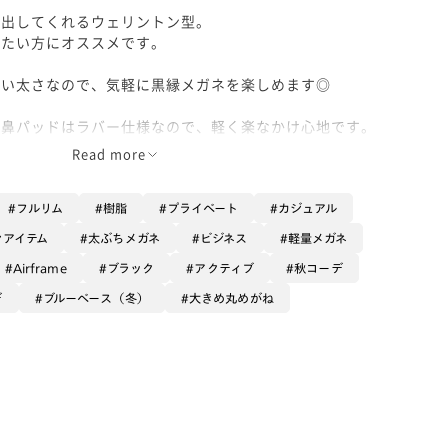
演出してくれるウェリントン型。
げたい方にオススメです。
いい太さなので、気軽に黒縁メガネを楽しめます◎
で鼻パッドはラバー仕様なので、軽く楽なかけ心地です。
耳の位置により上手くフィットする時とそう出ない時がありま
Read more
ご試着くださいね！
フルリム
樹脂
プライベート
カジュアル
点までが約10cmなのですが、私の耳位置だとMAXまでカチカ
ンアイテム
太ぶちメガネ
ビジネス
軽量メガネ
...！）
Airframe
ブラック
アクティブ
秋コーデ
レンズに拭き傷やホコリがつきにくい【無敵コーティングレン
デ
ブルーベース（冬）
大きめ丸めがね
す◎
ー