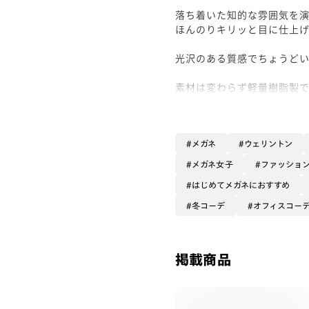
落ち着いた知的な雰囲気を
ほんのりキリッと目に仕上
光沢のある質感でちょうど
素材は変わらず軽量樹脂製
耳元のカチカチする部分は
す。
ご不安な時は店舗にて一度
メガネ
ウェリントン
（私は鼻の付け根から耳の頂
メガネ女子
ファッショ
チしてもやや緩さが残りました
はじめてメガネにおすすめ
レンズは毎日のご使用でも
冬コーデ
オフィスコー
ズ】カスタムがオススメで
ぜひお試しくださいませ！
掲載商品
#PD58 #丸顔 #PCウィンタ