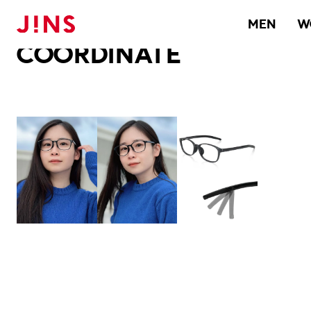
メガネのJINS TOP
JINS MEGANE STYLE
COORDINATE
MEN
W
COORDINATE