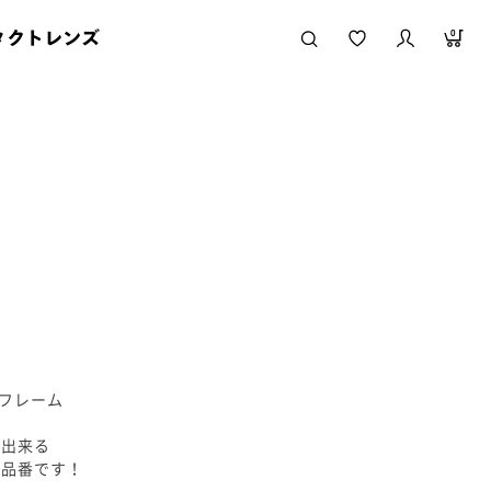
タクトレンズ
0
)
)フレーム
整出来る
の品番です！