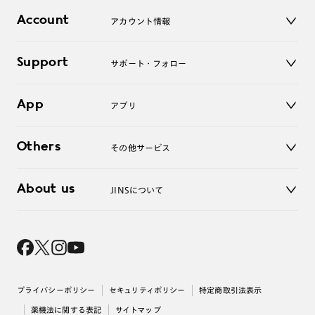
店舗
コンタクトレンズ
Account
アカウント情報
オンラインショップ
理翔/rishang
老眼鏡
キッズ
マイページ／ログイン
Support
アクセサリー
サポート・フォロー
ログアウト
LINE公式アカウント
お知らせ
App
アプリ
よくあるご質問
ご利用ガイド
JINSアプリ
お問い合わせ
Others
その他サービス
3D WEB試着
About us
JINSについて
レンズ交換
オンラインギフト
Magnify Life
価格案内
会社概要
採用情報
法人のお客様
出店について
プライバシーポリシー
セキュリティポリシー
特定商取引法表示
薬機法に関する表記
サイトマップ