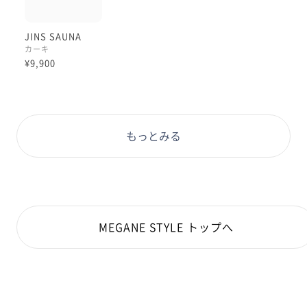
心地よかったです☺︎
JINS SAUNA
入浴時やサウナ中も、お顔を動かすことは
カーキ
多々ありますので、これはかなり
¥9,900
ストレスなくお使い頂けると思いますよ:)
②【サイドの太さがナチュラルになり
普段使いにもよくなじむバランス感へ】
もっとみる
昨年モデルは、耳に当たる部分が少し
太いデザインもございました︎◎
存在感があって素敵でしたね。
新型は『自然なサイズ感のものが揃い、
多様なお洋服と合わせやすくなった』印象です😌
MEGANE STYLE トップへ
自然な太さであることで、
普段外でお召しのお洋服と、
より自然になじむかと思います︎☺︎