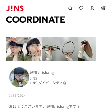
メガネのJINS TOP
JINS MEGANE STYLE
COORDINATE
0
COORDINATE
理翔 / rishang
JINS
JINS ダイバーシティ店
1/25/2024
おはようございます、理翔/rishangです:)