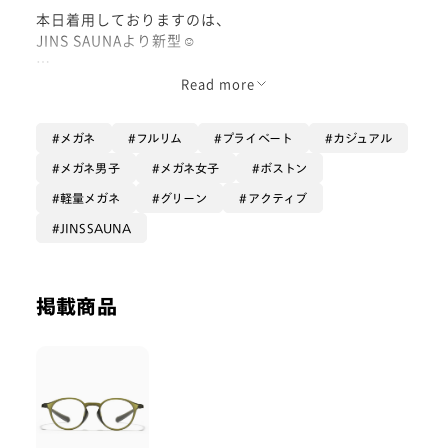
本日着用しておりますのは、
JINS SAUNAより新型︎︎☺︎
サウナでも、お家のお風呂でも、
Read more
そして普段使いまで出来ると人気の
JINS SAUNAが、
メガネ
フルリム
プライベート
カジュアル
24SSとして新しくなりました🛀◎
メガネ男子
メガネ女子
ボストン
新しくなったことで、
軽量メガネ
グリーン
アクティブ
『心地よさ、普段使いへの馴染みのよさ』
が格段に上がっております😌
JINSSAUNA
①【抱き込むようなサイドの設計で
掲載商品
フィット感が圧倒的に良い】こと😌
眼鏡を開いた時点で、頭を包み込むような
カーブの設計(4枚目)が分かります。
『締め付けではなく包み込み』という体感で、
撮影中頭を動かしていてもズレにくく、