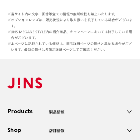
また、私はJINS SAUNAならではの
このカーキ色が素敵だと思っております◎
※当サイト内の文字・画像等全ての情報の無断転載を禁止いたします。
※オプションレンズは、販売状況により取り扱いを終了している場合がございま
す。
他のフレームにはない、純度の高いグリーン🍐
※JINS MEGANE STYLE内の紹介商品、キャンペーンにおいては終了している場
合がございます。
普段使いの眼鏡の選択肢として、
※本ページに記載されている価格は、商品詳細ページの価格と異なる場合がござ
十分魅力的です☺︎
います。最新の価格は各商品詳細ページにてご確認ください。
さらに、JINSアプリやWebページにて、
『サウナ以外の場面での
JINS SAUNAフレームの有用性』を
利用者さまの声からまとめたものが
ございます😌🤍
SAUNAシリーズを少し迷っていらっしゃる
Products
お客さま、ぜひチェックしてみてください;)<3
製品情報
メガネ
Shop
店舗情報
本日もご覧いただきありがとうございました◎
サングラス
レンズ