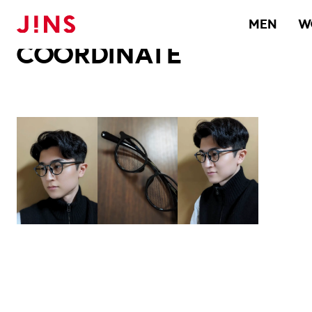
メガネのJINS TOP
JINS MEGANE STYLE
COORDINATE
MEN
W
COORDINATE