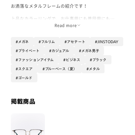
お洒落なメタルフレームの紹介です！
上品なカラーリングで、お仕事用にも普段用にも
活躍してくれる一本です！
Read more
テンプルとフロント部分で異素材を使っているところも
メガネ
フルリム
アセテート
JINSTODAY
お洒落なポイントです！
プライベート
カジュアル
メガネ男子
大きめのレンズが好きな方、
ファッションアイテム
ビジネス
ブラック
上品なフレームをお探しの方にオススメです！
スクエア
ブルーベース（夏）
メタル
是非お買い求め下さい！
ゴールド
- Waka -
掲載商品