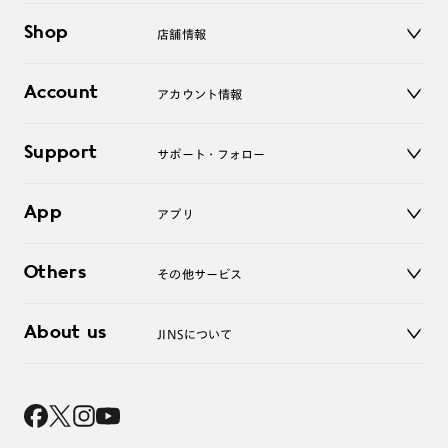
メガネ
Shop
店舗情報
サングラス
レンズ
店舗
コンタクトレンズ
Account
アカウント情報
オンラインショップ
老眼鏡
キッズ
マイページ／ログイン
Support
アクセサリー
サポート・フォロー
ログアウト
LINE公式アカウント
お知らせ
App
アプリ
よくあるご質問
ご利用ガイド
JINSアプリ
お問い合わせ
Others
その他サービス
3D WEB試着
About us
JINSについて
レンズ交換
オンラインギフト
Magnify Life
価格案内
会社概要
採用情報
法人のお客様