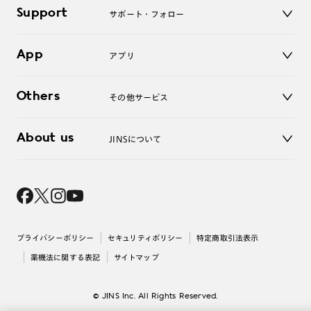
マイページ／ログイン
Support
アクセサリー
サポート・フォロー
ログアウト
LINE公式アカウント
お知らせ
App
アプリ
よくあるご質問
ご利用ガイド
JINSアプリ
お問い合わせ
Others
その他サービス
3D WEB試着
About us
JINSについて
レンズ交換
オンラインギフト
Magnify Life
価格案内
会社概要
採用情報
法人のお客様
出店について
プライバシーポリシー
セキュリティポリシー
特定商取引法表示
薬機法に関する表記
サイトマップ
© JINS Inc. All Rights Reserved.