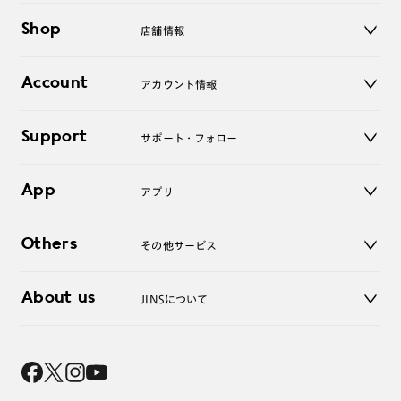
メガネ
Shop
店舗情報
サングラス
レンズ
店舗
コンタクトレンズ
Account
アカウント情報
オンラインショップ
老眼鏡
キッズ
マイページ／ログイン
Support
アクセサリー
サポート・フォロー
ログアウト
LINE公式アカウント
お知らせ
App
アプリ
よくあるご質問
ご利用ガイド
JINSアプリ
お問い合わせ
Others
その他サービス
3D WEB試着
About us
JINSについて
レンズ交換
オンラインギフト
Magnify Life
価格案内
会社概要
採用情報
法人のお客様