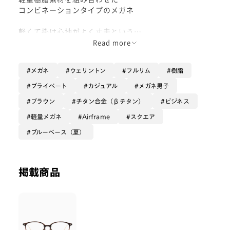
コンビネーションタイプのメガネ
軽くて掛け心地がよく丈夫という
よくばりな1本
Read more
既存のコンビネーションチタンより
メガネ
ウェリントン
フルリム
樹脂
サイズ感がコンパクトなので
サラッと掛けたい方に特におすすめ
プライベート
カジュアル
メガネ男子
ブラウン
チタン合金（βチタン）
ビジネス
グラデーションカラーはあまり枠を強調しすぎないの
で、さり気なく掛けれます
軽量メガネ
Airframe
スクエア
ブルーベース（夏）
品よくシンプルなメガネ👓です
掲載商品