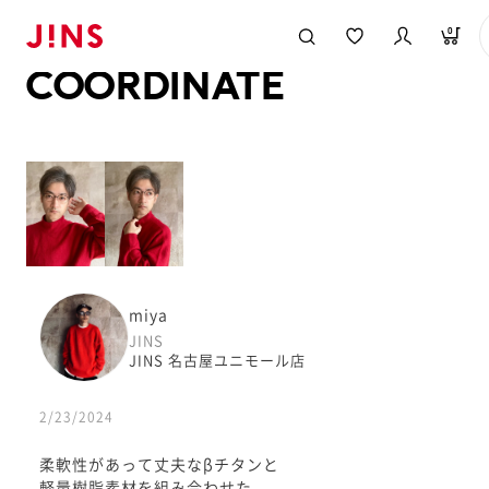
メガネのJINS TOP
JINS MEGANE STYLE
COORDINATE
0
COORDINATE
miya
JINS
JINS 名古屋ユニモール店
2/23/2024
柔軟性があって丈夫なβチタンと
軽量樹脂素材を組み合わせた