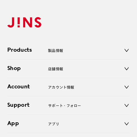
Products
製品情報
メガネ
Shop
店舗情報
サングラス
レンズ
店舗
コンタクトレンズ
Account
アカウント情報
オンラインショップ
老眼鏡
キッズ
マイページ／ログイン
Support
アクセサリー
サポート・フォロー
ログアウト
LINE公式アカウント
お知らせ
App
アプリ
よくあるご質問
ご利用ガイド
JINSアプリ