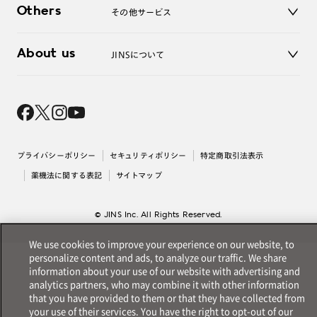
お問い合わせ
Others
その他サービス
3D WEB試着
About us
JINSについて
レンズ交換
オンラインギフト
Magnify Life
価格案内
会社概要
採用情報
法人のお客様
出店について
プライバシーポリシー
セキュリティポリシー
特定商取引法表示
薬機法に関する表記
サイトマップ
© JINS Inc. All Rights Reserved.
We use cookies to improve your experience on our website, to
personalize content and ads, to analyze our traffic. We share
information about your use of our website with advertising and
analytics partners, who may combine it with other information
that you have provided to them or that they have collected from
your use of their services. You have the right to opt-out of our