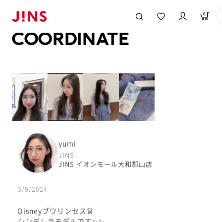
メガネのJINS TOP
JINS MEGANE STYLE
COORDINATE
0
COORDINATE
yumi
JINS
JINS イオンモール大和郡山店
3/9/2024
Disneyブワリンセス👗
シンデレラモデルです✨✨