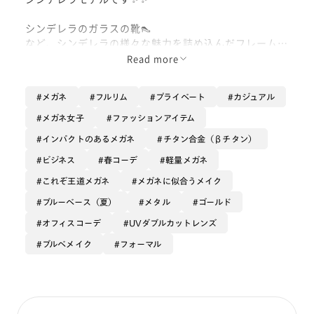
シンデレラのガラスの靴👠
など、シンデレラの様々な魅力を詰め込んだフレーム
👓
Read more
大人の方でもかけやすいメガネになっておりますので、
メガネ
フルリム
プライベート
カジュアル
是非お試しくださいませ☺️
メガネ女子
ファッションアイテム
インパクトのあるメガネ
チタン合金（βチタン）
ビジネス
春コーデ
軽量メガネ
これぞ王道メガネ
メガネに似合うメイク
ブルーベース（夏）
メタル
ゴールド
オフィスコーデ
UVダブルカットレンズ
ブルベメイク
フォーマル