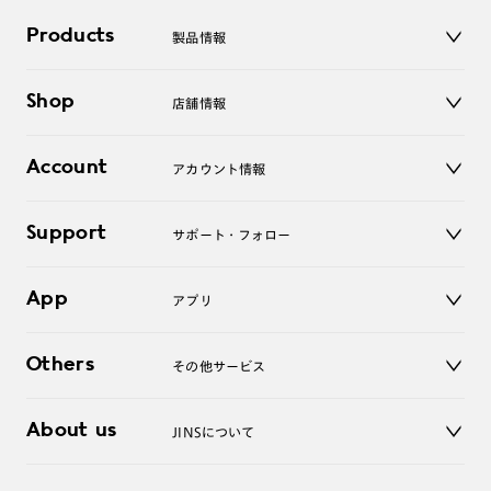
Products
製品情報
メガネ
Shop
店舗情報
サングラス
レンズ
店舗
コンタクトレンズ
Account
アカウント情報
オンラインショップ
老眼鏡
キッズ
マイページ／ログイン
Support
アクセサリー
サポート・フォロー
ログアウト
LINE公式アカウント
お知らせ
App
アプリ
よくあるご質問
ご利用ガイド
JINSアプリ
お問い合わせ
Others
その他サービス
3D WEB試着
About us
JINSについて
レンズ交換
オンラインギフト
Magnify Life
価格案内