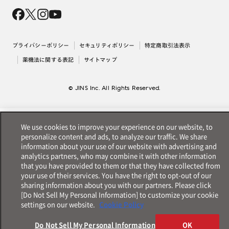
会社概要
採用情報
法人のお客様
出店について
プライバシーポリシー
セキュリティポリシー
特定商取引法表示
薬機法に関する表記
サイトマップ
© JINS Inc. All Rights Reserved.
We use cookies to improve your experience on our website, to
personalize content and ads, to analyze our traffic. We share
information about your use of our website with advertising and
analytics partners, who may combine it with other information
that you have provided to them or that they have collected from
your use of their services. You have the right to opt-out of our
sharing information about you with our partners. Please click
[Do Not Sell My Personal Information] to customize your cookie
settings on our website.
Cookie Policy
Do Not Sell My Personal Information
OK