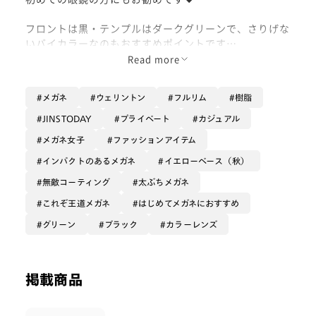
フロントは黒・テンプルはダークグリーンで、さりげな
いバイカラーなのもおすすめポイントです
Read more
私は、【ベージュ×無敵コーティング】をカスタムして
愛用しています！
メガネ
ウェリントン
フルリム
樹脂
この春1番使っているフレームです🌸
JINSTODAY
プライベート
カジュアル
ぜひお試しください！
メガネ女子
ファッションアイテム
インパクトのあるメガネ
イエローベース（秋）
無敵コーティング
太ぶちメガネ
これぞ王道メガネ
はじめてメガネにおすすめ
グリーン
ブラック
カラーレンズ
掲載商品