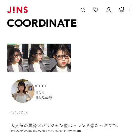
メガネのJINS TOP
JINS MEGANE STYLE
COORDINATE
0
COORDINATE
mirei
JINS
JINS本部
4/1/2024
大人気の黒縁×パリジャン型はトレンド感たっぷりで、
初めての眼鏡の方にもお勧めです❤︎