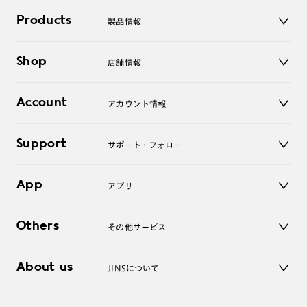
Products
製品情報
メガネ
Shop
店舗情報
サングラス
レンズ
店舗
コンタクトレンズ
Account
アカウント情報
オンラインショップ
老眼鏡
キッズ
マイページ／ログイン
Support
アクセサリー
サポート・フォロー
ログアウト
LINE公式アカウント
お知らせ
App
アプリ
よくあるご質問
ご利用ガイド
JINSアプリ
お問い合わせ
Others
その他サービス
3D WEB試着
About us
JINSについて
レンズ交換
オンラインギフト
Magnify Life
価格案内