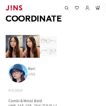
メガネのJINS TOP
JINS MEGANE STYLE
COORDINATE
0
COORDINATE
Mari
JINS
-
4/5/2024
Combi＆Metal Bold
UMF-24S-108_284(ブラウン)