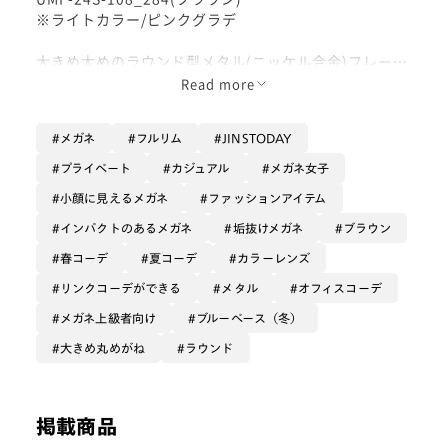
※ライトカラー/ピンクグラデ
大きめ太めのラウンド型メタル(ニッケル合金)フレーム
Read more
メタルフレームに、待望のフロント部分に厚みがあるタ
イプが発売です！
メガネ
フルリム
JINSTODAY
通常フレームと比べて厚みがある分、レンズのはみ出し
がやや軽減されます。
プライベート
カジュアル
メガネ女子
大きめのフレームなので全くはみ出ないというわけには
小顔に見えるメガネ
ファッションアイテム
行きませんが、度数強めの方がメタル素材を選ぶ際の選
択肢のひとつとして、とてもオススメです。
インパクトのあるメガネ
垢抜けメガネ
ブラウン
春コーデ
夏コーデ
カラーレンズ
トレンド感たっぷりな大きめ丸眼鏡は、コーディネート
リンクコーデができる
メタル
オフィスコーデ
のワンポイントに最適です！
メガネ上級者向け
ブルーベース（冬）
フレームはやわらかなミルクティーカラーなので、暖色
大きめ丸めがね
ラウンド
系の優しい色味の装いと合わせやすいです。
レンズは上から下にかけて色が薄くなる、ライトカラー
【ピンクグラデ】をカスタム。
掲載商品
肌なじみが良いためあまり目立たず、かつ目元にアイシ