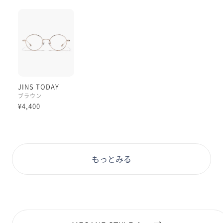
ャドウを塗ったようなメイクアップ効果があるので、控
えめなカラーレンズを作りたい方におすすめの色味で
す。
眩しさ対策としてはやや弱めなので、ファッションアイ
テムとしてのご使用推奨です！
ぜひお試しくださいませ！
JINS TODAY
#PD58 #丸顔 #PCウィンター
ブラウン
¥4,400
もっとみる