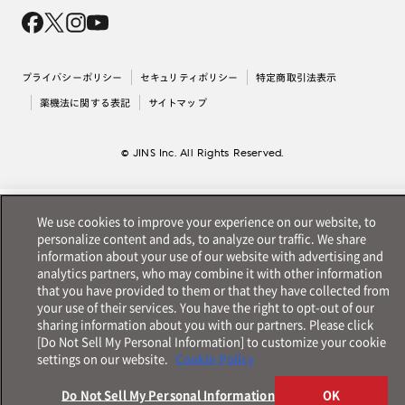
会社概要
採用情報
法人のお客様
出店について
プライバシーポリシー
セキュリティポリシー
特定商取引法表示
薬機法に関する表記
サイトマップ
© JINS Inc. All Rights Reserved.
We use cookies to improve your experience on our website, to
personalize content and ads, to analyze our traffic. We share
information about your use of our website with advertising and
analytics partners, who may combine it with other information
that you have provided to them or that they have collected from
your use of their services. You have the right to opt-out of our
sharing information about you with our partners. Please click
[Do Not Sell My Personal Information] to customize your cookie
settings on our website.
Cookie Policy
Do Not Sell My Personal Information
OK