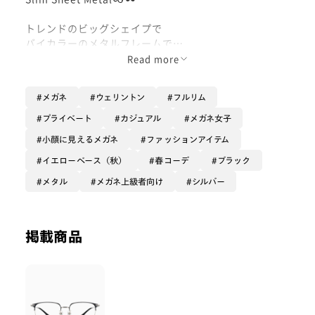
トレンドのビッグシェイプで
バイカラーのメタルフレームで
クラシカルにトレンド感を演出できます✨
Read more
メガネ
ウェリントン
フルリム
直線的なフレームなので
お顔にメリハリをもたせてくれますし
プライベート
カジュアル
メガネ女子
キリッとした印象になります😄
小顔に見えるメガネ
ファッションアイテム
イエローベース（秋）
春コーデ
ブラック
フォーマルにもカジュアルにもかけて
メタル
メガネ上級者向け
シルバー
使用いただけますが、
私はジャケットコーデに合わせるのが
シンプルながらアクセントになって
好きです^_^🖤
掲載商品
ぜひお試しください✨