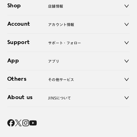
メガネ
Shop
店舗情報
サングラス
レンズ
店舗
コンタクトレンズ
Account
アカウント情報
オンラインショップ
老眼鏡
キッズ
マイページ／ログイン
Support
アクセサリー
サポート・フォロー
ログアウト
LINE公式アカウント
お知らせ
App
アプリ
よくあるご質問
ご利用ガイド
JINSアプリ
お問い合わせ
Others
その他サービス
3D WEB試着
About us
JINSについて
レンズ交換
オンラインギフト
Magnify Life
価格案内
会社概要
採用情報
法人のお客様