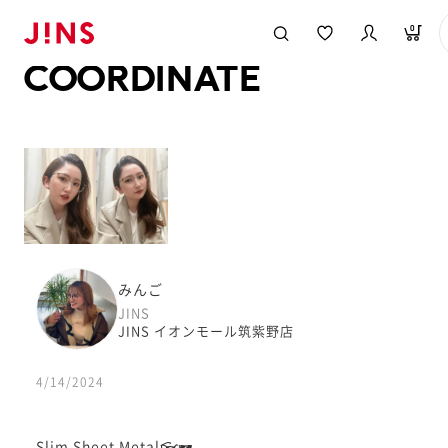
メガネのJINS TOP
JINS MEGANE STYLE
COORDINATE
0
COORDINATE
みんご
JINS
JINS イオンモール筑紫野店
4/14/2024
Slim Sheet Metal👓🕶️