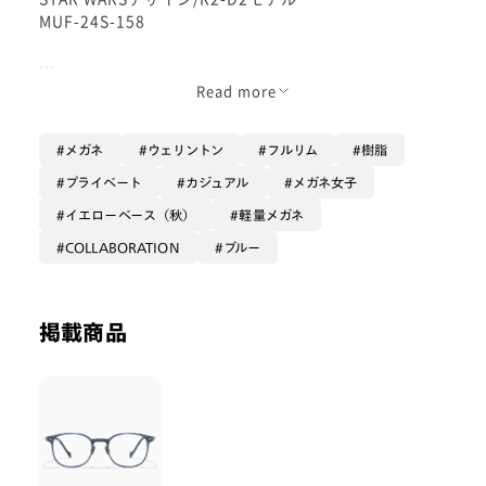
MUF-24S-158
R2-D2ってなんでも器用に直してくれて
Read more
困った時は頼りになったりならなかったり
それでも居ないと困る相棒！！
メガネ
ウェリントン
フルリム
樹脂
そんなイメージなんですが
プライベート
カジュアル
メガネ女子
イエローベース（秋）
軽量メガネ
こちらのメガネもstarwarsデザインで
迷ったらコレ！
COLLABORATION
ブルー
と思います。
軽くてかけごごち良いですし
掲載商品
ネイビーは男性人気色で
寒色で濃いめなので目元の印象も引き締まります。
シンプルに普段掛けしやすい印象のモデルです♪