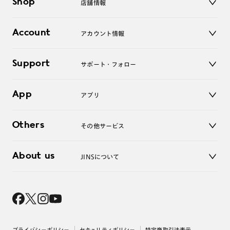
Shop
店舗情報
サングラス
レンズ
店舗
コンタクトレンズ
Account
アカウント情報
オンラインショップ
老眼鏡
キッズ
マイページ／ログイン
Support
アクセサリー
サポート・フォロー
ログアウト
LINE公式アカウント
お知らせ
App
アプリ
よくあるご質問
ご利用ガイド
JINSアプリ
お問い合わせ
Others
その他サービス
3D WEB試着
About us
JINSについて
レンズ交換
オンラインギフト
Magnify Life
価格案内
会社概要
採用情報
法人のお客様
出店について
プライバシーポリシー
セキュリティポリシー
特定商取引法表示