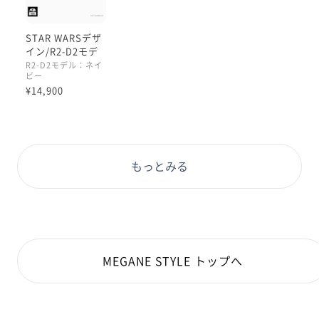
STAR WARSデザ
イン/R2-D2モデ
ル
R2-D2モデル：ネイ
ビー
¥14,900
もっとみる
MEGANE STYLE トップへ