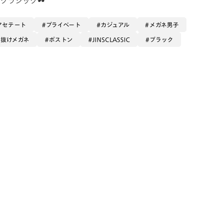
アセテート
プライベート
カジュアル
メガネ男子
垢抜けメガネ
ボストン
JINSCLASSIC
ブラック