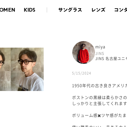
サングラス
レンズ
コン
OMEN
KIDS
miya
JINS
JINS 名古屋ユ
5/15/2024
1950年代の古き良きアメ
ボストンの黒縁は柔らかさ
しっかりと主張してくれま
ボリューム感✖️ツヤ感がた
使い勝手のいい、品ある大人