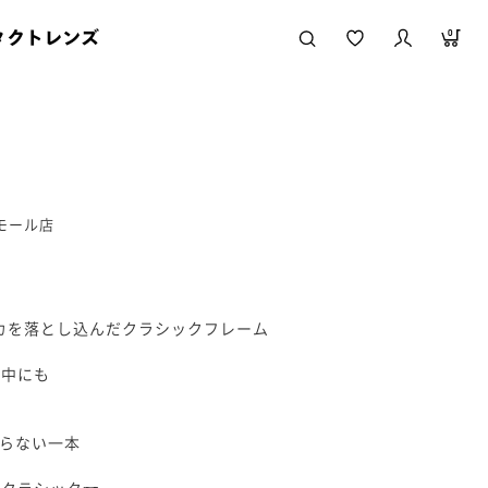
タクトレンズ
0
ニモール店
リカを落とし込んだクラシックフレーム
の中にも
す
まらない一本
クラシック🕶