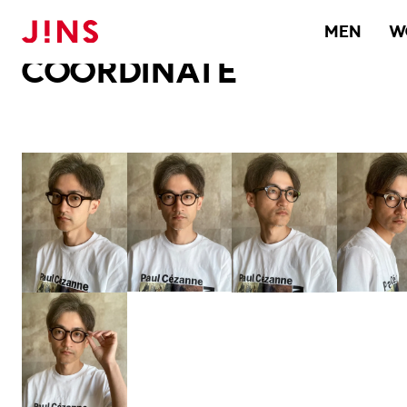
メガネのJINS TOP
JINS MEGANE STYLE
COORDINATE
MEN
W
COORDINATE