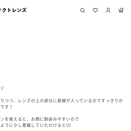
タクトレンズ
0
🎈
ありつつ、レンズの上の部分に直線が入っているのですっきりか
ンです！
インを揃えると、お顔に馴染みやすいので
うに少し意識していただけると🙆‍♀️