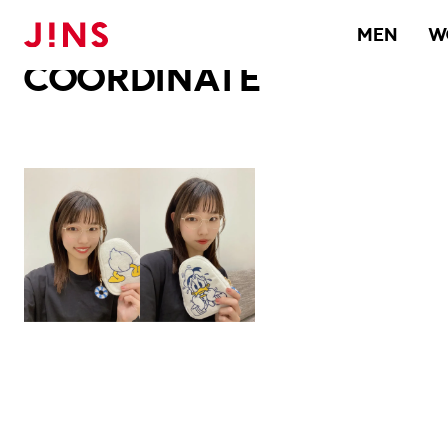
メガネのJINS TOP
JINS MEGANE STYLE
COORDINATE
MEN
W
COORDINATE