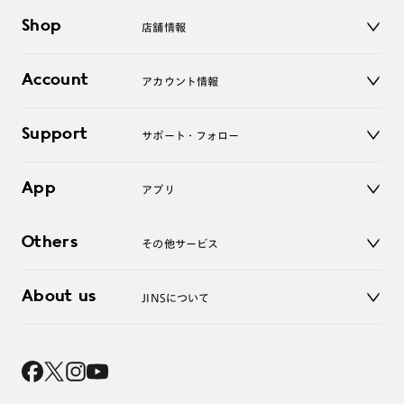
メガネ
Shop
店舗情報
サングラス
レンズ
店舗
コンタクトレンズ
Account
アカウント情報
オンラインショップ
老眼鏡
キッズ
マイページ／ログイン
Support
アクセサリー
サポート・フォロー
ログアウト
LINE公式アカウント
お知らせ
App
アプリ
よくあるご質問
ご利用ガイド
JINSアプリ
お問い合わせ
Others
その他サービス
3D WEB試着
About us
JINSについて
レンズ交換
オンラインギフト
Magnify Life
価格案内
会社概要
採用情報
法人のお客様