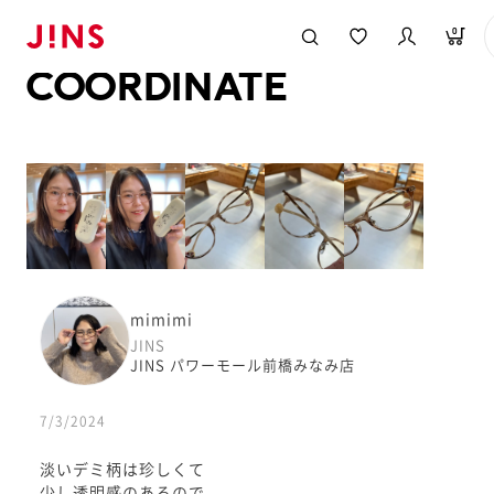
メガネのJINS TOP
JINS MEGANE STYLE
COORDINATE
0
COORDINATE
mimimi
JINS
JINS パワーモール前橋みなみ店
7/3/2024
淡いデミ柄は珍しくて
少し透明感のあるので