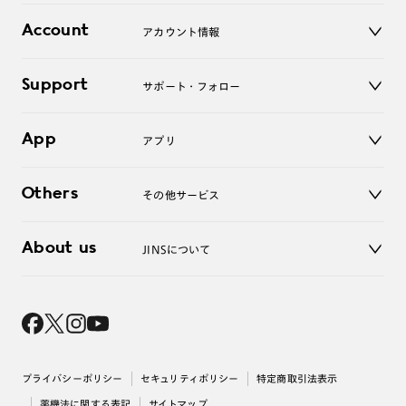
レンズ
店舗
コンタクトレンズ
Account
アカウント情報
オンラインショップ
老眼鏡
キッズ
マイページ／ログイン
Support
アクセサリー
サポート・フォロー
ログアウト
LINE公式アカウント
お知らせ
App
アプリ
よくあるご質問
ご利用ガイド
JINSアプリ
お問い合わせ
Others
その他サービス
3D WEB試着
About us
JINSについて
レンズ交換
オンラインギフト
Magnify Life
価格案内
会社概要
採用情報
法人のお客様
出店について
プライバシーポリシー
セキュリティポリシー
特定商取引法表示
薬機法に関する表記
サイトマップ