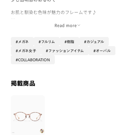
お肌と馴染む色味が魅力のフレームです♪
淡色のメガネはお顔の印象が
Read more
変わりにくく目立たずかけやすいです🥰
メガネ
フルリム
樹脂
カジュアル
メガネで印象があまり変わらないので
オシャレにかけたい場合には
メガネ女子
ファッションアイテム
オーバル
リップを明るめにして🌷
COLLABORATION
メイクで血色をプラスすると
可愛いくかけられると思います👍
掲載商品
ケースもメガネ拭きも
専用の可愛いセットなのが可愛いです😍
ライトブラウンデミ×ゴールド(283)
Mickey＆Friendsデザイン ミニーマウスモデル
LRF-24S-134