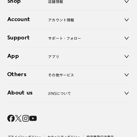
Shop
店舗情報
サングラス
レンズ
店舗
コンタクトレンズ
Account
アカウント情報
オンラインショップ
老眼鏡
キッズ
マイページ／ログイン
Support
アクセサリー
サポート・フォロー
ログアウト
LINE公式アカウント
お知らせ
App
アプリ
よくあるご質問
ご利用ガイド
JINSアプリ
お問い合わせ
Others
その他サービス
3D WEB試着
About us
JINSについて
レンズ交換
オンラインギフト
Magnify Life
価格案内
会社概要
採用情報
法人のお客様
出店について
プライバシーポリシー
セキュリティポリシー
特定商取引法表示