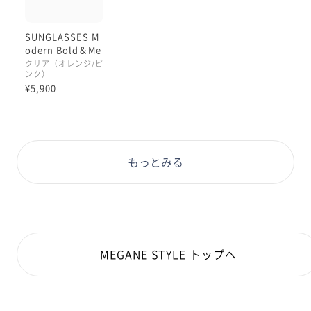
SUNGLASSES M
ところでこのクリアカラーの新作サングラスは
odern Bold＆Me
9種発売していまして、
tal
クリア（オレンジ/ピ
中にはしっかりと暗いカラーのものも
ンク）
ございます。
¥5,900
5枚目に軽く写しておりますのは
「24S283、カラーはダークグレー」です🗄️🟦
撮影にあたってふと先輩に
もっとみる
このオレンジ/ピンクとダークカラー
どちらが合ってますかね🫠と
お聞きしたところ、
先輩の趣味は薄めカラーだったために
本日のポストがなされた背景が実は🫢
MEGANE STYLE トップへ
と言いつつも
暗いカラーも似合うね、と後ろから
言っていただいて、ﾆｯｺﾆｺの5枚目☺️☺️