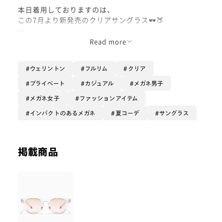
本日着用しておりますのは、
この7月より新発売のクリアサングラス🕶️🍑
こちらは「オレンジ/ピンク」という
Read more
絶妙なカラーです。
色名を把握せずに思わず手に取ったほどには
ウェリントン
フルリム
クリア
何だか惹かれる色をしています☺︎
プライベート
カジュアル
メガネ男子
オレンジもピンクも肌に馴染みやすく
メガネ女子
ファッションアイテム
『健康的な血色感を出すカラー』であり、
それでいて透過率65%と
インパクトのあるメガネ
夏コーデ
サングラス
薄めの発色のサングラスです🍑
こうなるとお洋服との色合わせというよりは
掲載商品
『お顔周りで完結する色合わせ』で、
普段のお洋服に何食わぬ顔で合わせても
まとまってくれますよ😌
クリアカラーのフレームは
清涼感があり重い印象にもなりにくく、
今こそお迎えしたい魅力がありますね🌫️🫧