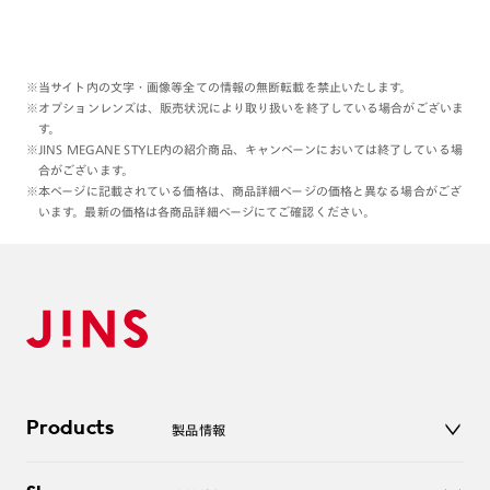
クリアフレームのサングラスたちは
レンズ交換が致しかねる分、
カラーレンズにはない絶妙なカラーを
※当サイト内の文字・画像等全ての情報の無断転載を禁止いたします。
ご用意しております。
※オプションレンズは、販売状況により取り扱いを終了している場合がございま
す。
ライトカラーもダークカラーも、
※JINS MEGANE STYLE内の紹介商品、キャンペーンにおいては終了している場
ぜひお試しくださいませ☺︎
合がございます。
※本ページに記載されている価格は、商品詳細ページの価格と異なる場合がござ
本日もご覧くださりありがとうございます:)
います。最新の価格は各商品詳細ページにてご確認ください。
理翔/rishang
Products
製品情報
メガネ