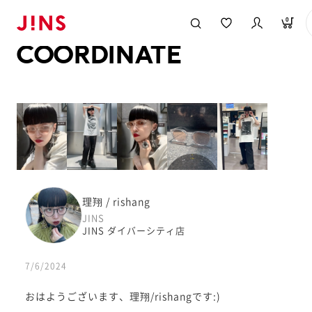
メガネのJINS TOP
JINS MEGANE STYLE
COORDINATE
0
COORDINATE
理翔 / rishang
JINS
JINS ダイバーシティ店
7/6/2024
おはようございます、理翔/rishangです:)