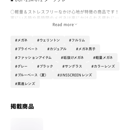
○軽量＆ストレスフリーなかけ心地が特徴の商品です！
家にいる時や長時間のメガネは楽にかけられる疲れにく
いフレームがオススメです✨️
Read more
○柔らかいフレーム素材とパッドがゴム製の為、壊れに
メガネ
ウェリントン
フルリム
くい、跡が付きにくいなど、様々な悩みを解決し、快適
にかけられます！
プライベート
カジュアル
メガネ男子
ファッションアイテム
垢抜けメガネ
軽量メガネ
グレー
ブラック
サングラス
カラーレンズ
ブルーベース（夏）
JINSSCREENレンズ
累進レンズ
掲載商品