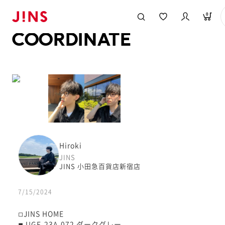
メガネのJINS TOP
JINS MEGANE STYLE
COORDINATE
0
COORDINATE
Hiroki
JINS
JINS 小田急百貨店新宿店
7/15/2024
◽︎JINS HOME
◾︎ UGF-23A-072 ダークグレー