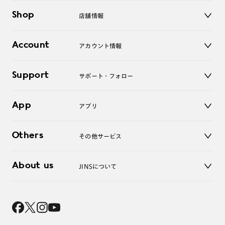
メガネ
Shop
店舗情報
サングラス
レンズ
店舗
コンタクトレンズ
Account
アカウント情報
オンラインショップ
老眼鏡
キッズ
マイページ／ログイン
Support
アクセサリー
サポート・フォロー
ログアウト
LINE公式アカウント
お知らせ
App
アプリ
よくあるご質問
ご利用ガイド
JINSアプリ
お問い合わせ
Others
その他サービス
3D WEB試着
About us
JINSについて
レンズ交換
オンラインギフト
Magnify Life
価格案内
会社概要
採用情報
法人のお客様