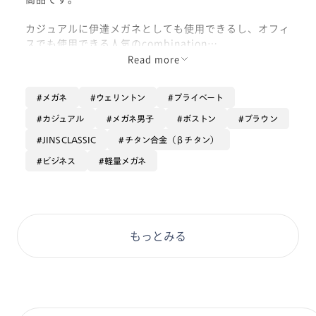
カジュアルに伊達メガネとしても使用できるし、オフィ
スでも使用できる人気のcombination
Read more
テンプル部分はβチタンを使用してるので、軽くて、か
け心地も抜群です。
メガネ
ウェリントン
プライベート
ぜひ使用して下さい。
カジュアル
メガネ男子
ボストン
ブラウン
JINSCLASSIC
チタン合金（βチタン）
ビジネス
軽量メガネ
もっとみる