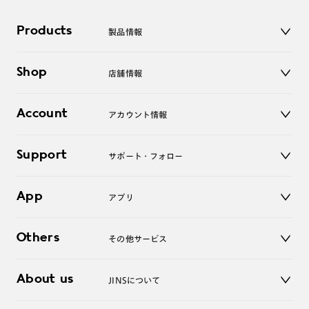
Products
製品情報
メガネ
Shop
店舗情報
サングラス
レンズ
店舗
コンタクトレンズ
Account
アカウント情報
オンラインショップ
老眼鏡
キッズ
マイページ／ログイン
Support
アクセサリー
サポート・フォロー
ログアウト
LINE公式アカウント
お知らせ
App
アプリ
よくあるご質問
ご利用ガイド
JINSアプリ
お問い合わせ
Others
その他サービス
3D WEB試着
About us
JINSについて
レンズ交換
オンラインギフト
Magnify Life