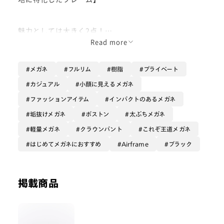
魅力としては大きく2点！
Read more
①メガネをかけたまま横になれる！
頭の形に合わせてカーブを付け、薄くしたテンプルが着
メガネ
フルリム
樹脂
プライベート
用時の負担を抑え、横になっても顔にやさしく寄り添
う。
カジュアル
小顔に見えるメガネ
ファッションアイテム
インパクトのあるメガネ
②鼻に跡がつきづらい！
一体型のシリコン製鼻パッドが肌あたりをやさしく長時
垢抜けメガネ
ボストン
太ぶちメガネ
間かけていても跡が残りにくい快適さを実現する。
軽量メガネ
クラウンパント
これぞ王道メガネ
はじめてメガネにおすすめ
Airframe
ブラック
デザインに関しても、そのまま外にかけていっても違和
感のないシンプルかつトレンドのシェイプとなっていま
す！
掲載商品
是非、お試しください！