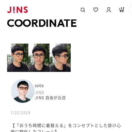
メガネのJINS TOP
JINS MEGANE STYLE
COORDINATE
0
COORDINATE
sota
JINS
JINS 自由が丘店
7/22/2024
【「おうち時間に着替える」をコンセプトとした掛け心
地に特化したフレーム】