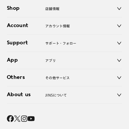
メガネ
Shop
店舗情報
サングラス
レンズ
店舗
コンタクトレンズ
Account
アカウント情報
オンラインショップ
老眼鏡
キッズ
マイページ／ログイン
Support
アクセサリー
サポート・フォロー
ログアウト
LINE公式アカウント
お知らせ
App
アプリ
よくあるご質問
ご利用ガイド
JINSアプリ
お問い合わせ
Others
その他サービス
3D WEB試着
About us
JINSについて
レンズ交換
オンラインギフト
Magnify Life
価格案内
会社概要
採用情報
法人のお客様