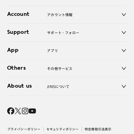
レンズ
店舗
コンタクトレンズ
Account
アカウント情報
オンラインショップ
老眼鏡
キッズ
マイページ／ログイン
Support
アクセサリー
サポート・フォロー
ログアウト
LINE公式アカウント
お知らせ
App
アプリ
よくあるご質問
ご利用ガイド
JINSアプリ
お問い合わせ
Others
その他サービス
3D WEB試着
About us
JINSについて
レンズ交換
オンラインギフト
Magnify Life
価格案内
会社概要
採用情報
法人のお客様
出店について
プライバシーポリシー
セキュリティポリシー
特定商取引法表示