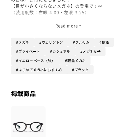
【目が小さくならないメガネ】の登場です👀
（装用度数：右眼-4.00・左眼-3.25）
目のサイズに近いレンズのサイズ感が目が小さく見えづ
Read more
らくしてくれます！
さらに、レンズの厚みが気になりずらいように厚みが出
メガネ
ウェリントン
フルリム
樹脂
やすい外側のフレームが厚くなっています！
プライベート
カジュアル
メガネ女子
軽量樹脂と頭を抱え込むようなテンプルでフィット感も
イエローベース（秋）
軽量メガネ
◎
はじめてメガネにおすすめ
ブラック
大人の方だけでなく、レンズが小さめなのでお子様でも
かけやすい1本です！
お子様はできる限りお店でサイズ感の確認をおすすめし
掲載商品
ております😊
ぜひお試しください♪