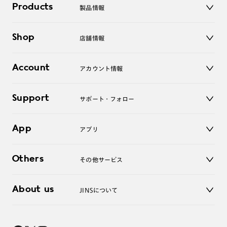
Products
製品情報
メガネ
Shop
店舗情報
サングラス
レンズ
店舗
コンタクトレンズ
Account
アカウント情報
オンラインショップ
老眼鏡
キッズ
マイページ／ログイン
Support
アクセサリー
サポート・フォロー
ログアウト
LINE公式アカウント
お知らせ
App
アプリ
よくあるご質問
ご利用ガイド
JINSアプリ
お問い合わせ
Others
その他サービス
3D WEB試着
About us
JINSについて
レンズ交換
オンラインギフト
Magnify Life
価格案内
会社概要