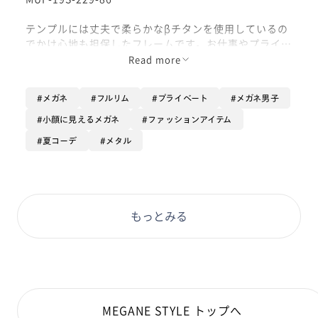
テンプルには丈夫で柔らかなβチタンを使用しているの
でかけ心地も担保したフレームです。お仕事やプライベ
ートなど幅広くお使いいただけるフレームになってま
Read more
す！
メガネ
フルリム
プライベート
メガネ男子
オプションは【カラーレンズ】のサハラをつけていま
す！トレンドカラー種類豊富にあるのでぜひ！
小顔に見えるメガネ
ファッションアイテム
夏コーデ
メタル
もっとみる
MEGANE STYLE トップへ