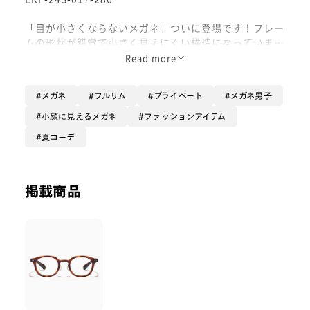
「目が小さくならないメガネ」ついに登場です！フレー
ムの形状が錯覚で小さく見えにくい構造になっていま
す！度数が強い方や目が小さく見えたくない方に大変お
Read more
すすめです！
メガネ
フルリム
プライベート
メガネ男子
オプションは【極薄レンズ】です！フレームだけでなく
レンズでも目が小さくならないようにできるのでおすす
小顔に見えるメガネ
ファッションアイテム
めです！ぜひ！
夏コーデ
掲載商品