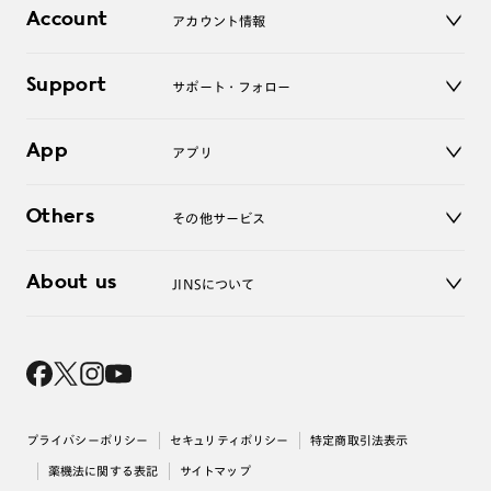
店舗
コンタクトレンズ
Account
アカウント情報
オンラインショップ
老眼鏡
キッズ
マイページ／ログイン
Support
アクセサリー
サポート・フォロー
ログアウト
LINE公式アカウント
お知らせ
App
アプリ
よくあるご質問
ご利用ガイド
JINSアプリ
お問い合わせ
Others
その他サービス
3D WEB試着
About us
JINSについて
レンズ交換
オンラインギフト
Magnify Life
価格案内
会社概要
採用情報
法人のお客様
出店について
プライバシーポリシー
セキュリティポリシー
特定商取引法表示
薬機法に関する表記
サイトマップ