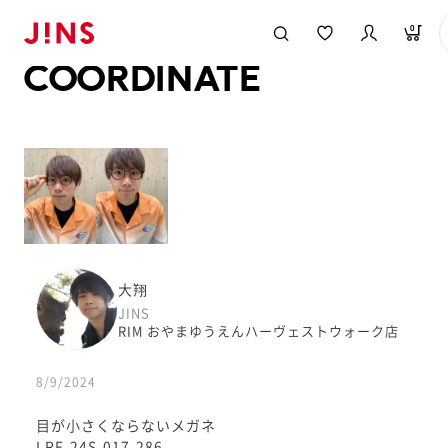
メガネのJINS TOP
JINS MEGANE STYLE
COORDINATE
0
COORDINATE
大翔
JINS
RIM おやまゆうえんハーヴェストウォーク店
8/9/2024
目が小さくならないメガネ
LRF-24S-017-286