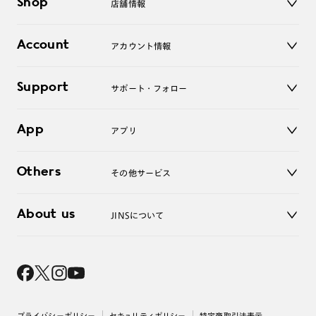
Shop
店舗情報
サングラス
レンズ
店舗
コンタクトレンズ
Account
アカウント情報
オンラインショップ
老眼鏡
キッズ
マイページ／ログイン
Support
アクセサリー
サポート・フォロー
ログアウト
LINE公式アカウント
お知らせ
App
アプリ
よくあるご質問
ご利用ガイド
JINSアプリ
お問い合わせ
Others
その他サービス
3D WEB試着
About us
JINSについて
レンズ交換
オンラインギフト
Magnify Life
価格案内
会社概要
採用情報
法人のお客様
出店について
プライバシーポリシー
セキュリティポリシー
特定商取引法表示