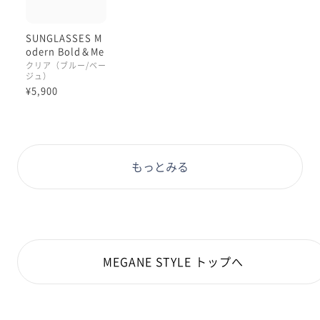
SUNGLASSES M
odern Bold＆Me
tal
クリア（ブルー/ベー
ジュ）
¥5,900
もっとみる
MEGANE STYLE トップへ