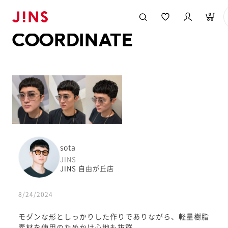
メガネのJINS TOP
JINS MEGANE STYLE
COORDINATE
0
COORDINATE
sota
JINS
JINS 自由が丘店
8/24/2024
モダンな形としっかりした作りでありながら、軽量樹脂
素材を使用のためかけ心地も抜群。