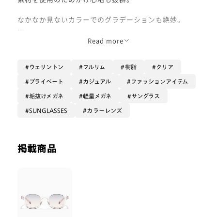
なかなか見ないカラーでのグラデーションも絶妙。
さらっと日差しの強い時にかけたい一本です。
Read more
ウェリントン
フルリム
樹脂
クリア
着用レンズカラー : ブルー/ベージュ
プライベート
カジュアル
ファッションアイテム
垢抜けメガネ
軽量メガネ
サングラス
SUNGLASSES
カラーレンズ
掲載商品