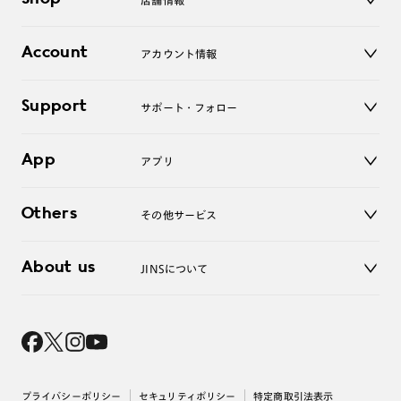
店舗情報
サングラス
レンズ
店舗
コンタクトレンズ
Account
アカウント情報
オンラインショップ
老眼鏡
キッズ
マイページ／ログイン
Support
アクセサリー
サポート・フォロー
ログアウト
LINE公式アカウント
お知らせ
App
アプリ
よくあるご質問
ご利用ガイド
JINSアプリ
お問い合わせ
Others
その他サービス
3D WEB試着
About us
JINSについて
レンズ交換
オンラインギフト
Magnify Life
価格案内
会社概要
採用情報
法人のお客様
出店について
プライバシーポリシー
セキュリティポリシー
特定商取引法表示