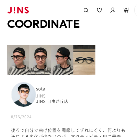
メガネのJINS TOP
JINS MEGANE STYLE
COORDINATE
0
COORDINATE
sota
JINS
JINS 自由が丘店
8/26/2024
後ろで自分で曲げ位置を調節してずれにくく、何よりも
汗による劣化が少ないのが、アクティビティ用に最適。