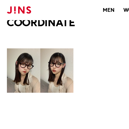
メガネのJINS TOP
JINS MEGANE STYLE
COORDINATE
MEN
W
COORDINATE