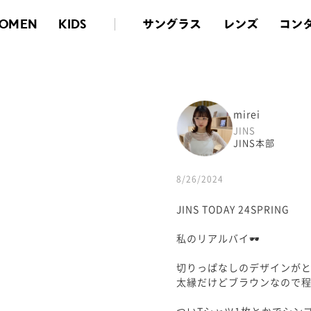
サングラス
レンズ
コン
OMEN
KIDS
mirei
JINS
JINS本部
8/26/2024
JINS TODAY 24SPRING
私のリアルバイ🕶️
切りっぱなしのデザインが
太縁だけどブラウンなので
ついTシャツ1枚とかでシン