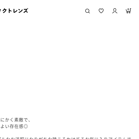
タクトレンズ
0
とにかく素敵で、
程よい存在感◎
プルなお洋服になりがちな時こそかけてるお気に入りアイテムで