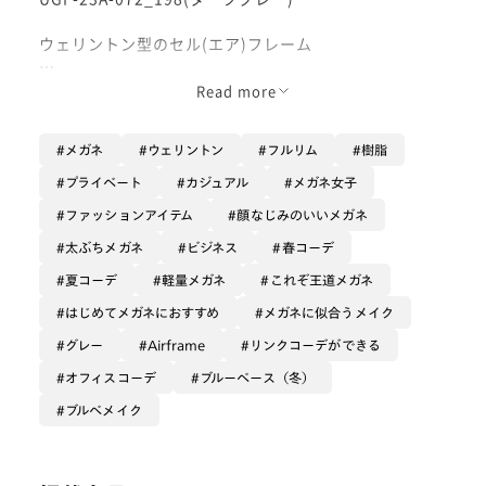
ウェリントン型のセル(エア)フレーム
柔らかく快適なかけ心地で大人気のおうちメガネシリー
Read more
ズがリニューアルしました！
メガネ
ウェリントン
フルリム
樹脂
従来品よりほんの少しサイズを大きくすることで男女問
わずかけやすいよう調整。
プライベート
カジュアル
メガネ女子
それでも小ぶりなサイズ感なので、度数が強い方でも目
ファッションアイテム
顔なじみのいいメガネ
が小さく見えにくいです◎
太ぶちメガネ
ビジネス
春コーデ
鼻パッドは一体型のシリコンでゆがみにくく
夏コーデ
軽量メガネ
これぞ王道メガネ
全体が軽量樹脂製で平たいツルなので、頭の圧迫感を覚
はじめてメガネにおすすめ
メガネに似合うメイク
えにくいです。
メガネをかけたまま頬杖をついたり、ゴロンと横になっ
グレー
Airframe
リンクコーデができる
たりしても痛くなりにくいのがポイント高いです！
オフィスコーデ
ブルーベース（冬）
同シリーズのJINS HOME/UGF-23A-074と似ています
ブルベメイク
が、
UGF-23A-072の方が1mm程小ぶりで フロントお鼻の
形がなだらかなライン仕様になっています。