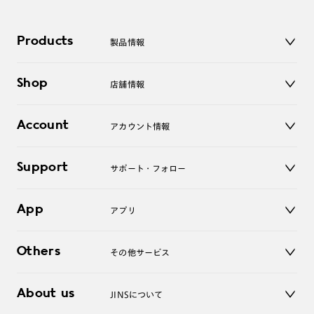
Products
製品情報
メガネ
Shop
店舗情報
サングラス
レンズ
店舗
コンタクトレンズ
Account
アカウント情報
オンラインショップ
老眼鏡
キッズ
マイページ／ログイン
Support
アクセサリー
サポート・フォロー
ログアウト
LINE公式アカウント
お知らせ
App
アプリ
よくあるご質問
ご利用ガイド
JINSアプリ
お問い合わせ
Others
その他サービス
3D WEB試着
About us
JINSについて
レンズ交換
オンラインギフト