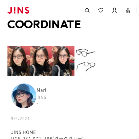
メガネのJINS TOP
JINS MEGANE STYLE
COORDINATE
0
COORDINATE
Mari
JINS
-
9/9/2024
JINS HOME
UGF-23A-072_198(ダークグレー)