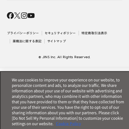
Magnify Life
価格案内
会社概要
採用情報
法人のお客様
出店について
プライバシーポリシー
セキュリティポリシー
特定商取引法表示
薬機法に関する表記
サイトマップ
© JINS Inc. All Rights Reserved.
We use cookies to improve your experience on our website, to
personalize content and ads, to analyze our traffic. We share
information about your use of our website with advertising and
analytics partners, who may combine it with other information
that you have provided to them or that they have collected from
your use of their services. You have the right to opt-out of our
sharing information about you with our partners. Please click
[Do Not Sell My Personal Information] to customize your cookie
settings on our website.
Cookie Policy