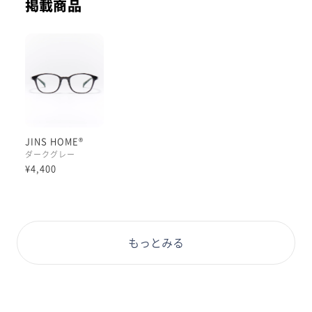
掲載商品
レンズはおうちでもお外でも快適な視界を保つ【クモリ
ドメレンズ】や【JINS SCREEN25(DAILY USE)】カス
タムが人気です◎
ぜひお試しくださいませ！
#PD58 #丸顔 #PCウィンター
JINS HOME®
ダークグレー
¥4,400
もっとみる