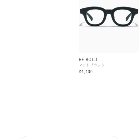
新しいコーディネートバラ
楽しんでみたい、等お考え
ぜひBeBoldをお試しいただ
人気のあまり在庫が一度欠
再販となってからもう随分
今後ともこのJINSの超太縁
多くの方にお迎えいただけま
BE BOLD
マットブラック
本日もご覧くださりありがと
¥4,400
理翔/rishang