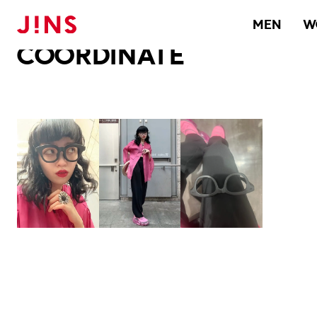
メガネのJINS TOP
JINS MEGANE STYLE
COORDINATE
MEN
W
COORDINATE