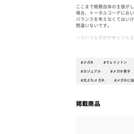
ここまで眼鏡自体の主張が
場合、トータルコーデにお
バランスを考えなくてはい
間違いないです。
いろいろな手段が考えられ
私は本日『大胆に足し算』に
結構なインパクトのあるビビ
赤リップ💄で
メガネ
ウェリントン
身の回り全体の発色が強い
カジュアル
メガネ男子
BeBoldを加えています☺︎
太ぶちメガネ
メガネに
(目元にピンクラメも入れちゃ
細めの縁で引き算バランス
掲載商品
わりとどんな眼鏡にもでき
「色や立体感を足してより
超太縁のBeBoldにしか成せ
日頃とは違う、