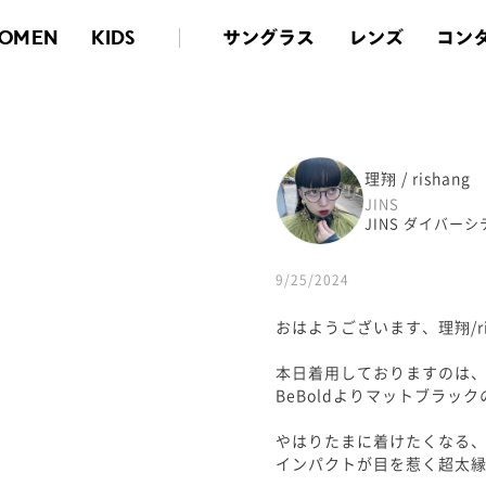
サングラス
レンズ
コン
OMEN
KIDS
理翔 / rishang
JINS
JINS ダイバー
9/25/2024
おはようございます、理翔/ris
本日着用しておりますのは
BeBoldよりマットブラック
やはりたまに着けたくなる
インパクトが目を惹く超太縁のB