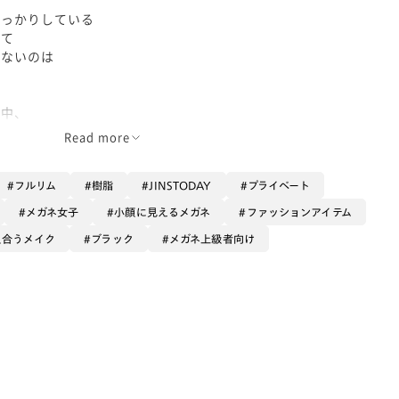
しっかりしている
いて
けないのは
る中、
踏み切ってます:)
Read more
ッドピンク💗や
フルリム
樹脂
JINSTODAY
プライベート
ところに
メガネ女子
小顔に見えるメガネ
ファッションアイテム
似合うメイク
ブラック
メガネ上級者向け
ったり🌸)
を取ることは
ますが
完成することは
ない」ものです:)