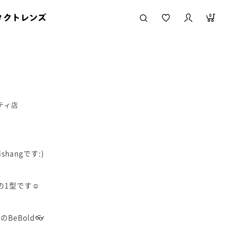
タクトレンズ
0
シティ店
hangです:)
、
の1型です☺︎
、
eBold👓