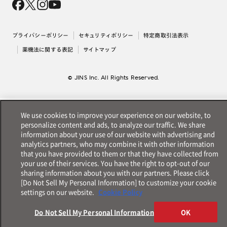
採用情報
法人のお客様
出店について
プライバシーポリシー
セキュリティポリシー
特定商取引法表示
薬機法に関する表記
サイトマップ
© JINS Inc. All Rights Reserved.
We use cookies to improve your experience on our website, to
personalize content and ads, to analyze our traffic. We share
information about your use of our website with advertising and
analytics partners, who may combine it with other information
that you have provided to them or that they have collected from
your use of their services. You have the right to opt-out of our
sharing information about you with our partners. Please click
[Do Not Sell My Personal Information] to customize your cookie
settings on our website.
Cookie Policy
Do Not Sell My Personal Information
OK