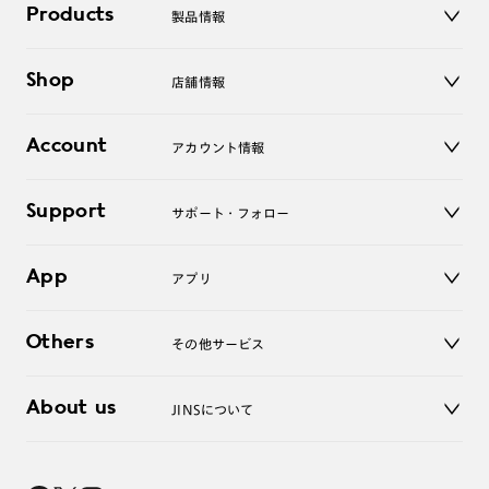
Products
製品情報
メガネ
Shop
店舗情報
サングラス
レンズ
店舗
コンタクトレンズ
Account
アカウント情報
オンラインショップ
老眼鏡
キッズ
マイページ／ログイン
Support
アクセサリー
サポート・フォロー
ログアウト
LINE公式アカウント
お知らせ
App
アプリ
よくあるご質問
ご利用ガイド
JINSアプリ
お問い合わせ
Others
その他サービス
3D WEB試着
About us
JINSについて
レンズ交換
オンラインギフト
Magnify Life
価格案内
会社概要