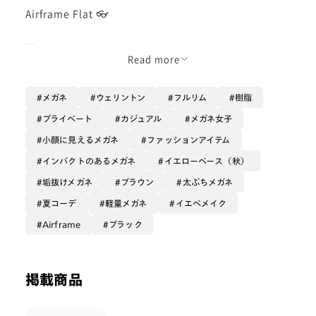
Airframe Flat 👓
リニューアルして新登場した
Read more
太縁のエアフレームです⛓️‍💥🐦‍🔥
メガネ
ウェリントン
フルリム
樹脂
今までの細いエアフレームに
プライベート
カジュアル
メガネ女子
物足りなさを感じていた方に
小顔に見えるメガネ
ファッションアイテム
とってもオススメです🐼
インパクトのあるメガネ
イエローベース（秋）
垢抜けメガネ
ブラウン
太ぶちメガネ
ツルの部分は、シート状になっていて
夏コーデ
軽量メガネ
イエベメイク
柔らかい当たり心地ですし、
鼻パッドの部分は
Airframe
ブラック
おうちメガネと同じくシリコンで
鼻跡も付きづらいです⭐️
掲載商品
軽いし、カッコイイので
機能的にもオシャレにも使える