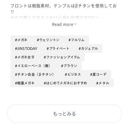
フロントは樹脂素材、テンプルはβチタンを使用してお
り
かなり軽く丈夫な上かけ心地も抜群です💁🏻‍♀️！
Read more
細身のデザインのためメガネのインパクトが少なく、
メガネが初めてでも違和感少なくつけていただけます！
メガネ
ウェリントン
フルリム
前から見たときにちらっと見えるゴールドが上品に仕上
JINSTODAY
プライベート
カジュアル
げてくれます🫶🏻
メガネ女子
ファッションアイテム
イエローベース（春）
ブラウン
チタン合金（βチタン）
ビジネス
夏コーデ
軽量メガネ
はじめてメガネにおすすめ
メタル
もっとみる