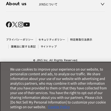
About us
JINSについて
レンズ交換
オンラインギフト
Magnify Life
価格案内
会社概要
採用情報
法人のお客様
出店について
プライバシーポリシー
セキュリティポリシー
特定商取引法表示
薬機法に関する表記
サイトマップ
© JINS Inc. All Rights Reserved.
We use cookies to improve your experience on our website, to
personalize content and ads, to analyze our traffic. We share
information about your use of our website with advertising and
analytics partners, who may combine it with other information
that you have provided to them or that they have collected from
your use of their services. You have the right to opt-out of our
sharing information about you with our partners. Please click
[Do Not Sell My Personal Information] to customize your cookie
settings on our website.
Cookie Policy