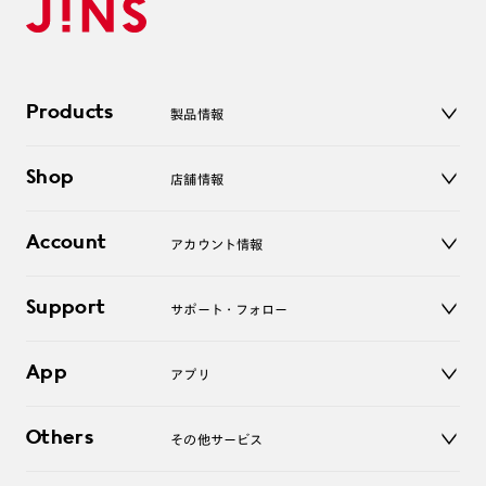
Products
製品情報
メガネ
Shop
店舗情報
サングラス
レンズ
店舗
コンタクトレンズ
Account
アカウント情報
オンラインショップ
老眼鏡
キッズ
マイページ／ログイン
Support
アクセサリー
サポート・フォロー
ログアウト
LINE公式アカウント
お知らせ
App
アプリ
よくあるご質問
ご利用ガイド
JINSアプリ
お問い合わせ
Others
その他サービス
3D WEB試着