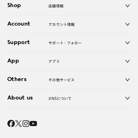
メガネ
Shop
店舗情報
サングラス
レンズ
店舗
コンタクトレンズ
Account
アカウント情報
オンラインショップ
老眼鏡
キッズ
マイページ／ログイン
Support
アクセサリー
サポート・フォロー
ログアウト
LINE公式アカウント
お知らせ
App
アプリ
よくあるご質問
ご利用ガイド
JINSアプリ
お問い合わせ
Others
その他サービス
3D WEB試着
About us
JINSについて
レンズ交換
オンラインギフト
Magnify Life
価格案内
会社概要
採用情報
法人のお客様