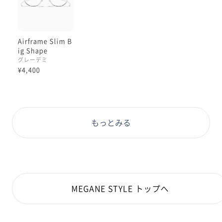
「ニンゲンの姿にはそうない多角形」は
トータルの姿に馴染みすぎることなく、
立体感のあるアクセサリーのような印象に
なりますよ☺︎
Airframe Slim B
ig Shape
Airframe/ BigShapeの中でも
グレーデミ
随一の魅力高いフレームです☺️🩶🪻
¥4,400
一新されたAirframeシリーズのひとつである
このBigShape は、その名に違わず
【Airframe の中では最もレンズが大きく、
もっとみる
割とスマートな印象のフレームが揃う
Airframeにおいては一際目を惹くシリーズ】です:)
本日ご紹介した型以外にも
かけ心地が柔らかくて且つ洒落たフレームが
多数揃っておりますので、
MEGANE STYLE トップへ
どうぞオンライン、店頭にて
お試しくださいませ☺️