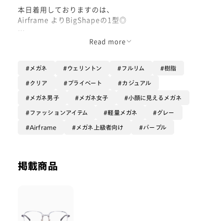
本日着用しておりますのは、
Airframe よりBigShapeの1型◎
こちらはこの9月に一新された
Read more
Airframeの１つです☺︎
メガネ
ウェリントン
フルリム
樹脂
Airframeならではの透明感ある発色で、
レンズの大きさの割には
クリア
プライベート
カジュアル
眼鏡の存在感が控えめになる、
メガネ男子
メガネ女子
小顔に見えるメガネ
はずなのですが😌
ファッションアイテム
軽量メガネ
グレー
こちらは、『肌色に馴染みすぎない
Airframe
メガネ上級者向け
パープル
ちょっと計算された透明グレー』🩶
実際には透明パープルのようにも見え、
「ニンゲンの肌ならではの多少の黄色と
掲載商品
反対のカラーともなるためか、
クリアな発色なのに目元に立体感を
もたらします」☺︎
立体感の要因は形状にもあります:)