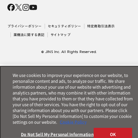
会社概要
採用情報
法人のお客様
出店について
プライバシーポリシー
セキュリティポリシー
特定商取引法表示
薬機法に関する表記
サイトマップ
© JINS Inc. All Rights Reserved.
We use cookies to improve your experience on our website, to
personalize content and ads, to analyze our traffic. We share
information about your use of our website with advertising and
analytics partners, who may combine it with other information
that you have provided to them or that they have collected from
your use of their services. You have the right to opt-out of our
sharing information about you with our partners. Please click
[Do Not Sell My Personal Information] to customize your cookie
settings on our website.
Cookie Policy
Do Not Sell My Personal Information
OK