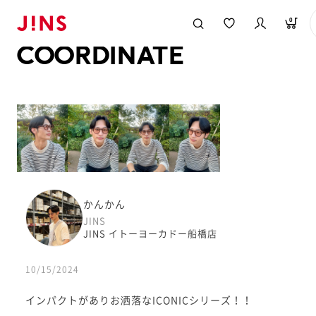
メガネのJINS TOP
JINS MEGANE STYLE
COORDINATE
0
COORDINATE
かんかん
JINS
JINS イトーヨーカドー船橋店
10/15/2024
インパクトがありお洒落なICONICシリーズ！！