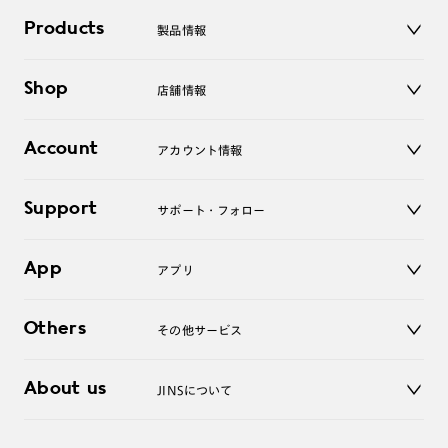
Products
製品情報
メガネ
Shop
店舗情報
サングラス
レンズ
店舗
コンタクトレンズ
Account
アカウント情報
オンラインショップ
老眼鏡
キッズ
マイページ／ログイン
Support
アクセサリー
サポート・フォロー
ログアウト
LINE公式アカウント
お知らせ
App
アプリ
よくあるご質問
ご利用ガイド
JINSアプリ
お問い合わせ
Others
その他サービス
3D WEB試着
About us
JINSについて
レンズ交換
オンラインギフト
Magnify Life
価格案内