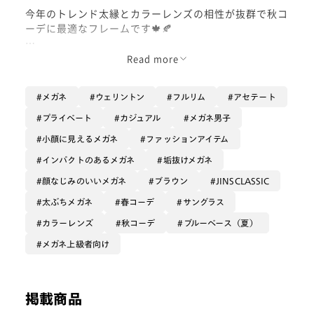
今年のトレンド太縁とカラーレンズの相性が抜群で秋コ
ーデに最適なフレームです🍁🍂
フレームの主張が強く出ないブラウンカラーのフレーム
Read more
で顔馴染みもよく、カラーと合わせるとお洒落度アッ
プ！
メガネ
ウェリントン
フルリム
アセテート
プライベート
カジュアル
メガネ男子
レンズカラー:オレンジ🍊
小顔に見えるメガネ
ファッションアイテム
インパクトのあるメガネ
垢抜けメガネ
顔なじみのいいメガネ
ブラウン
JINSCLASSIC
太ぶちメガネ
春コーデ
サングラス
カラーレンズ
秋コーデ
ブルーベース（夏）
メガネ上級者向け
掲載商品