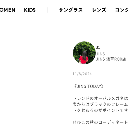
サングラス
レンズ
コン
OMEN
KIDS
🧵
JINS
JINS 浅草ROX店
11/8/2024
《JINS TODAY》
トレンドのオーバルメガネは
表からはブラックのフレー
トクセあるのがポイントです
ぜひこの秋のコーディネー