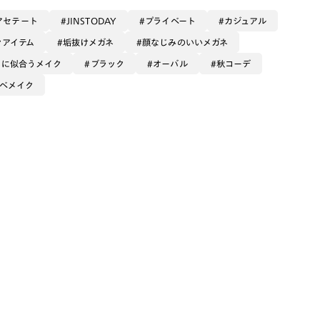
アセテート
JINSTODAY
プライベート
カジュアル
ンアイテム
垢抜けメガネ
顔なじみのいいメガネ
ネに似合うメイク
ブラック
オーバル
秋コーデ
ベメイク