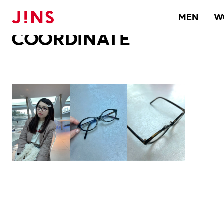
メガネのJINS TOP
JINS MEGANE STYLE
COORDINATE
MEN
W
COORDINATE