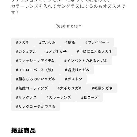
カラーレンズを入れてサングラスにするのもオススメで
す！
トレンドカラーの《ジャスミン》と反射を抑える《無敵
Read more
コーティング》でより特別なメガネに。
メガネ
フルリム
樹脂
プライベート
目が小さくならないメガネ👓
カジュアル
メガネ女子
小顔に見えるメガネ
ファッションアイテム
インパクトのあるメガネ
強度数の人のお悩みTOP3
イエローベース（秋）
垢抜けメガネ
「目が小さく見える」
顔なじみのいいメガネ
ボストン
「レンスが厚い」
無敵コーティング
太ぶちメガネ
軽量メガネ
「重たい・ズレる」
サングラス
カラーレンズ
秋コーデ
に対して、「錯視効果を応用した玉型デザイン」「レン
リンクコーデができる
ズの厚みを解決するフレーム構造」「前後バランスが取
りやすいフレーム設計」で解決✨
トレンドファッションに合わせやすいデザインに仕上が
掲載商品
ってます！