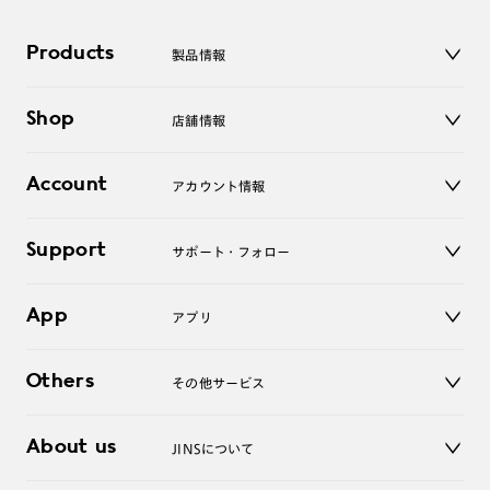
Products
製品情報
メガネ
Shop
店舗情報
サングラス
レンズ
店舗
コンタクトレンズ
Account
アカウント情報
オンラインショップ
老眼鏡
キッズ
マイページ／ログイン
Support
アクセサリー
サポート・フォロー
ログアウト
LINE公式アカウント
お知らせ
App
アプリ
よくあるご質問
ご利用ガイド
JINSアプリ
お問い合わせ
Others
その他サービス
3D WEB試着
About us
JINSについて
レンズ交換
オンラインギフト