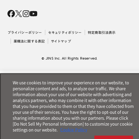
Magnify Life
価格案内
会社概要
採用情報
法人のお客様
出店について
プライバシーポリシー
セキュリティポリシー
特定商取引法表示
薬機法に関する表記
サイトマップ
© JINS Inc. All Rights Reserved.
We use cookies to improve your experience on our website, to
personalize content and ads, to analyze our traffic. We share
information about your use of our website with advertising and
analytics partners, who may combine it with other information
that you have provided to them or that they have collected from
your use of their services. You have the right to opt-out of our
sharing information about you with our partners. Please click
[Do Not Sell My Personal Information] to customize your cookie
settings on our website.
Cookie Policy